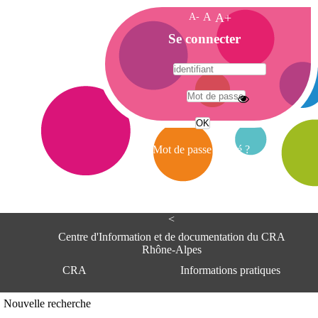
A-
A
A+
A
Se connecter
c
c
u
e
A
i
d
l
r
Mot de passe oublié ?
e
s
s
e
<
C
e
Centre d'Information et de documentation du CRA
n
Rhône-Alpes
t
CRA
Informations pratiques
r
e
d
Adresse
Nouvelle recherche
'
Centre d'information et de documentat