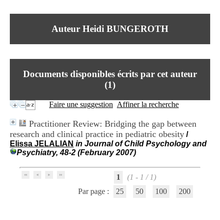
I
du CRA Rhône-Alpes
n
Centre Hospitalier le Vinatier
f
bât 211
Auteur Heidi BUNGEROTH
o
95, Bd Pinel
r
69678 Bron Cedex
m
Horaires
a
Lundi au Vendredi
t
9h00-12h00 13h30-16h00
Documents disponibles écrits par cet auteur
i
Contact
o
(
1
)
Tél:
+33(0)4 37 91 54 65
n
Fax:
+33(0)4 37 91 54 37
e
Faire une suggestion
Affiner la recherche
Mail
t
d
Practitioner Review: Bridging the gap between
e
research and clinical practice in pediatric obesity
/
D
Elissa JELALIAN
in Journal of Child Psychology and
o
Psychiatry, 48-2 (February 2007)
c
u
m
1
(1 - 1 / 1)
e
n
Par page :
25
50
100
200
t
a
t