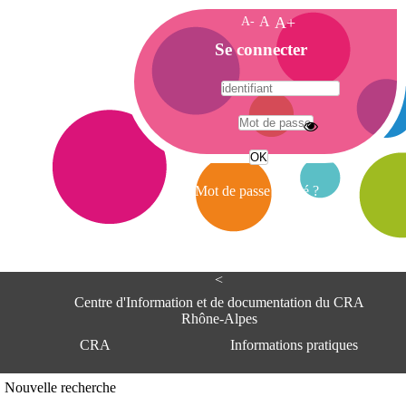
A-
A
A+
A
Se connecter
c
c
u
e
A
i
d
l
r
Mot de passe oublié ?
e
s
s
e
<
C
e
Centre d'Information et de documentation du CRA
n
Rhône-Alpes
t
CRA
Informations pratiques
r
e
d
Adresse
Nouvelle recherche
'
Centre d'information et de documentat