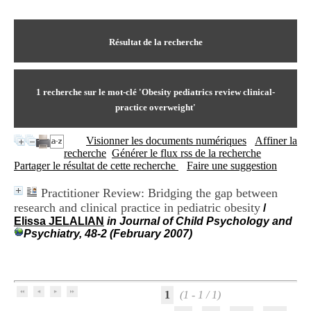
I
du CRA Rhône-Alpes
n
Centre Hospitalier le Vinatier
f
bât 211
o
Résultat de la recherche
95, Bd Pinel
r
69678 Bron Cedex
m
Horaires
a
Lundi au Vendredi
t
1
recherche sur le mot-clé
'Obesity pediatrics review clinical-
9h00-12h00 13h30-16h00
i
Contact
practice overweight'
o
Tél:
+33(0)4 37 91 54 65
n
Fax:
+33(0)4 37 91 54 37
Visionner les documents numériques
Affiner la
e
Mail
recherche
Générer le flux rss de la recherche
t
Partager le résultat de cette recherche
Faire une suggestion
d
e
D
Practitioner Review: Bridging the gap between
o
research and clinical practice in pediatric obesity
/
c
Elissa JELALIAN
in Journal of Child Psychology and
u
Psychiatry, 48-2 (February 2007)
m
e
n
t
a
1
(1 - 1 / 1)
t