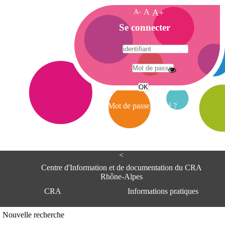
A-
A
A+
A
Se connecter
c
c
u
e
A
i
d
l
r
Mot de passe oublié ?
e
s
s
e
<
C
e
Centre d'Information et de documentation du CRA
n
Rhône-Alpes
t
CRA
Informations pratiques
r
e
d
Adresse
Nouvelle recherche
'
Centre d'information et de documentat