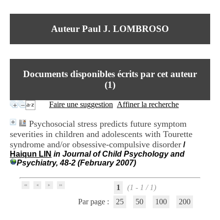
I
du CRA Rhône-Alpes
n
Centre Hospitalier le Vinatier
f
bât 211
Auteur Paul J. LOMBROSO
o
95, Bd Pinel
r
69678 Bron Cedex
m
Horaires
a
Lundi au Vendredi
t
9h00-12h00 13h30-16h00
Documents disponibles écrits par cet auteur
i
Contact
o
(
1
)
Tél:
+33(0)4 37 91 54 65
n
Fax:
+33(0)4 37 91 54 37
e
Faire une suggestion
Affiner la recherche
Mail
t
d
Psychosocial stress predicts future symptom
e
severities in children and adolescents with Tourette
D
syndrome and/or obsessive-compulsive disorder
o
/
c
Haiqun LIN
in Journal of Child Psychology and
u
Psychiatry, 48-2 (February 2007)
m
e
1
(1 - 1 / 1)
n
t
Par page :
25
50
100
200
a
t