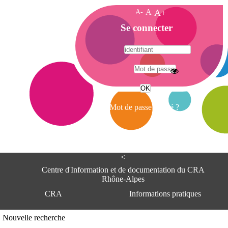
A-
A
A+
A
Se connecter
c
c
u
e
A
i
d
l
r
Mot de passe oublié ?
e
s
s
e
<
C
e
Centre d'Information et de documentation du CRA
n
Rhône-Alpes
t
CRA
Informations pratiques
r
e
d
Adresse
Nouvelle recherche
'
Centre d'information et de documentat