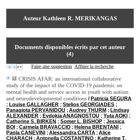
I
du CRA Rhône-Alpes
n
Centre Hospitalier le Vinatier
f
bât 211
Auteur Kathleen R. MERIKANGAS
o
95, Bd Pinel
r
69678 Bron Cedex
m
Horaires
a
Lundi au Vendredi
t
9h00-12h00 13h30-16h00
Documents disponibles écrits par cet auteur
i
Contact
o
(
4
)
Tél:
+33(0)4 37 91 54 65
n
Fax:
+33(0)4 37 91 54 37
e
Faire une suggestion
Affiner la recherche
Mail
t
d
CRISIS AFAR: an international collaborative
e
study of the impact of the COVID-19 pandemic on
D
mental health and service access in youth with autism
o
c
and neurodevelopmental conditions
/
Patricia SEGURA
u
;
Louise GALLAGHER
;
Stelios GEORGIADES
;
m
Panagiota PERVANIDOU
;
Audrey THURM
;
Lindsay
e
ALEXANDER
;
Evdokia ANAGNOSTOU
;
Yuta AOKI
;
n
Catherine S. BIRKEN
;
Somer L. BISHOP
;
Jessica
t
BOI
;
Carmela BRAVACCIO
;
Helena BRENTANI
;
a
Paola CANEVINI
;
Alessandra CARTA
;
Alice
t
CHARACH
;
Antonella COSTANTINO
;
Katherine T.