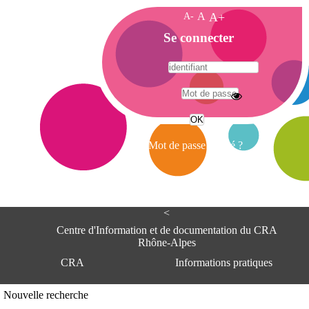
A-
A
A+
A
Se connecter
c
c
u
e
A
i
d
l
r
Mot de passe oublié ?
e
s
s
e
<
C
e
Centre d'Information et de documentation du CRA
n
Rhône-Alpes
t
CRA
Informations pratiques
r
e
d
Adresse
Nouvelle recherche
'
Centre d'information et de documentat