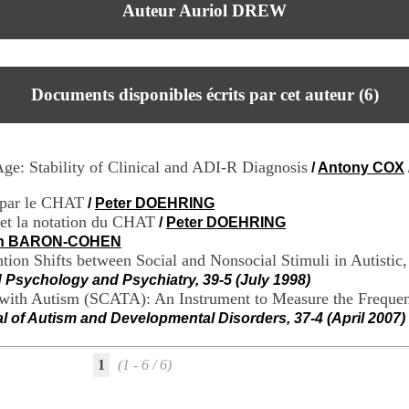
Auteur Auriol DREW
Documents disponibles écrits par cet auteur (
6
)
ge: Stability of Clinical and ADI-R Diagnosis
/
Antony COX
 par le CHAT
/
Peter DOEHRING
 et la notation du CHAT
/
Peter DOEHRING
n BARON-COHEN
tion Shifts between Social and Nonsocial Stimuli in Autistic
d Psychology and Psychiatry, 39-5 (July 1998)
with Autism (SCATA): An Instrument to Measure the Freque
al of Autism and Developmental Disorders, 37-4 (April 2007)
1
(1 - 6 / 6)