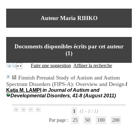
I
du CRA Rhône-Alpes
n
Centre Hospitalier le Vinatier
f
bât 211
Auteur Maria RIHKO
o
95, Bd Pinel
r
69678 Bron Cedex
m
Horaires
a
Lundi au Vendredi
t
9h00-12h00 13h30-16h00
Documents disponibles écrits par cet auteur
i
Contact
o
(
1
)
Tél:
+33(0)4 37 91 54 65
n
Fax:
+33(0)4 37 91 54 37
e
Faire une suggestion
Affiner la recherche
Mail
t
d
Finnish Prenatal Study of Autism and Autism
e
Spectrum Disorders (FIPS-A): Overview and Design
/
D
Katja M. LAMPI
in Journal of Autism and
o
Developmental Disorders, 41-8 (August 2011)
c
u
m
1
(1 - 1 / 1)
e
n
Par page :
25
50
100
200
t
a
t