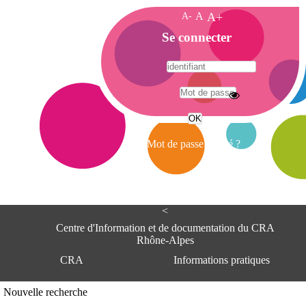
A-
A
A+
A
Se connecter
c
c
u
e
A
i
d
l
r
Mot de passe oublié ?
e
s
s
e
<
C
e
Centre d'Information et de documentation du CRA
n
Rhône-Alpes
t
CRA
Informations pratiques
r
e
d
Adresse
Nouvelle recherche
'
Centre d'information et de documentat