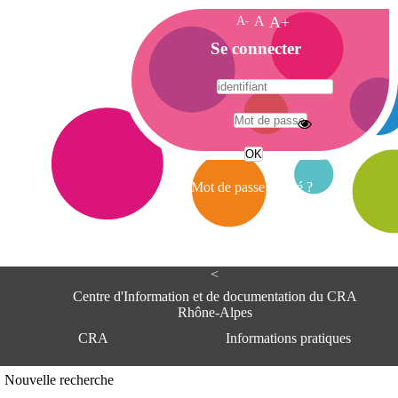
A-
A
A+
A
Se connecter
c
c
u
e
A
i
d
l
r
Mot de passe oublié ?
e
s
s
e
<
C
e
Centre d'Information et de documentation du CRA
n
Rhône-Alpes
t
CRA
Informations pratiques
r
e
d
Adresse
Nouvelle recherche
'
Centre d'information et de documentat