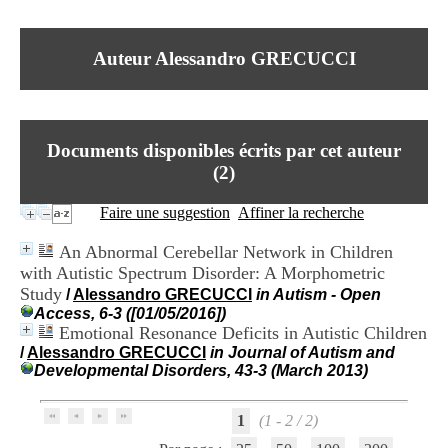
I
du CRA Rhône-Alpes
n
Centre Hospitalier le Vinatier
f
bât 211
Auteur Alessandro GRECUCCI
o
95, Bd Pinel
r
69678 Bron Cedex
m
Horaires
a
Lundi au Vendredi
t
9h00-12h00 13h30-16h00
Documents disponibles écrits par cet auteur
i
Contact
o
(
2
)
Tél:
+33(0)4 37 91 54 65
n
Fax:
+33(0)4 37 91 54 37
e
Faire une suggestion
Affiner la recherche
Mail
t
d
An Abnormal Cerebellar Network in Children
e
with Autistic Spectrum Disorder: A Morphometric
D
Study
o
/
Alessandro GRECUCCI
in Autism - Open
c
Access, 6-3 ([01/05/2016])
u
Emotional Resonance Deficits in Autistic Children
m
/
Alessandro GRECUCCI
in Journal of Autism and
e
Developmental Disorders, 43-3 (March 2013)
n
t
a
1
(1 - 2 / 2)
t