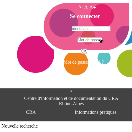
A-
A
A+
A
Se connecter
c
c
u
e
A
i
d
l
r
Mot de passe oublié ?
e
s
s
e
<
C
e
Centre d'Information et de documentation du CRA
n
Rhône-Alpes
t
CRA
Informations pratiques
r
e
d
Adresse
Nouvelle recherche
'
Centre d'information et de documentat