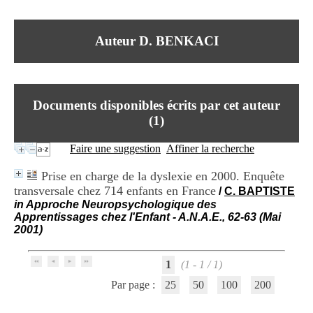
I
du CRA Rhône-Alpes
n
Centre Hospitalier le Vinatier
f
bât 211
Auteur D. BENKACI
o
95, Bd Pinel
r
69678 Bron Cedex
m
Horaires
a
Lundi au Vendredi
t
9h00-12h00 13h30-16h00
Documents disponibles écrits par cet auteur
i
Contact
o
(
1
)
Tél:
+33(0)4 37 91 54 65
n
Fax:
+33(0)4 37 91 54 37
e
Faire une suggestion
Affiner la recherche
Mail
t
d
Prise en charge de la dyslexie en 2000. Enquête
e
transversale chez 714 enfants en France
/
C. BAPTISTE
D
in Approche Neuropsychologique des
o
Apprentissages chez l'Enfant - A.N.A.E., 62-63 (Mai
c
2001)
u
m
e
1
(1 - 1 / 1)
n
t
Par page :
25
50
100
200
a
t