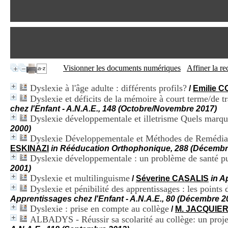
Visionner les documents numériques
Affiner la r
Dyslexie à l'âge adulte : différents profils?
/
Emilie 
Dyslexie et déficits de la mémoire à court terme/de tr
chez l'Enfant - A.N.A.E., 148 (Octobre/Novembre 2017)
Dyslexie développementale et illetrisme Quels marqu
2000)
Dyslexie Développementale et Méthodes de Remédiati
ESKINAZI
in Rééducation Orthophonique, 288 (Décembr
Dyslexie développementale : un problème de santé p
2001)
Dyslexie et multilinguisme
/
Séverine CASALIS
in A
Dyslexie et pénibilité des apprentissages : les points 
Apprentissages chez l'Enfant - A.N.A.E., 80 (Décembre 2
Dyslexie : prise en compte au collège
/
M. JACQUIE
ALBADYS - Réussir sa scolarité au collège: un projet