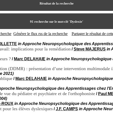
Résultat de la recherche
91
recherche sur le mot-clé
'Dyslexie'
echerche
Générer le flux rss de la recherche
Partager le résultat de ce
COLLETTE
in Approche Neuropsychologique des Apprentissag
avail: implications pour la remédiation
/
Steve MAJERUS
in
eurs ?
/
Marc DELAHAIE
in Approche Neuropsychologique de
on (DDMR) : présentation d’une intervention multimodale ill
e 2021)
ublique
/
Marc DELAHAIE
in Approche Neuropsychologique d
pproche Neuropsychologique des Apprentissages chez l'Enf
de vue du pédiatre et psychiatre et de l'orthophoniste
/
Paul 
004)
R-ROUX
in Approche Neuropsychologique des Apprentissages
 pour les élèves dyslexiques
/
J.F. CAMPS
in Approche Neur