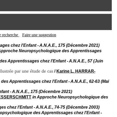
I
95, Bd Pinel
n
69678 Bron Cedex
f
Horaires
o
Lundi au Vendredi
r
9h00-12h00 13h30-16h00
m
Contact
a
Tél:
+33(0)4 37 91 54 65
t
tte recherche
Faire une suggestion
Fax:
+33(0)4 37 91 54 37
i
Mail
o
es chez l'Enfant - A.N.A.E., 175 (Décembre 2021)
n
 Approche Neuropsychologique des Apprentissages
e
t
s Apprentissages chez l'Enfant - A.N.A.E., 57 (Juin
d
e
ustrée par une étude de cas
/
Karine L. HARRAR-
D
o
es Apprentissages chez l'Enfant - A.N.A.E., 62-63 (Mai
c
u
m
ant - A.N.A.E., 175 (Décembre 2021)
e
MESSERSCHMITT
in Approche Neuropsychologique des
n
t
 chez l'Enfant - A.N.A.E., 74-75 (Décembre 2003)
a
opsychologique des Apprentissages chez l'Enfant -
t