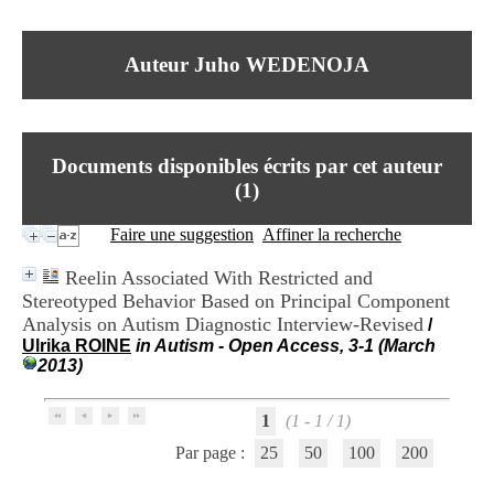
I
du CRA Rhône-Alpes
n
Centre Hospitalier le Vinatier
f
bât 211
Auteur Juho WEDENOJA
o
95, Bd Pinel
r
69678 Bron Cedex
m
Horaires
a
Lundi au Vendredi
t
9h00-12h00 13h30-16h00
Documents disponibles écrits par cet auteur
i
Contact
o
(
1
)
Tél:
+33(0)4 37 91 54 65
n
Fax:
+33(0)4 37 91 54 37
e
Faire une suggestion
Affiner la recherche
Mail
t
d
Reelin Associated With Restricted and
e
Stereotyped Behavior Based on Principal Component
D
Analysis on Autism Diagnostic Interview-Revised
o
/
c
Ulrika ROINE
in Autism - Open Access, 3-1 (March
u
2013)
m
e
1
(1 - 1 / 1)
n
t
Par page :
25
50
100
200
a
t