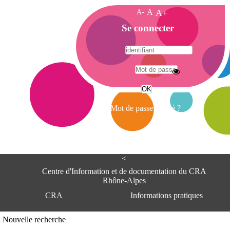
A-
A
A+
A
Se connecter
c
c
u
e
A
i
d
l
r
Mot de passe oublié ?
e
s
s
e
<
C
e
Centre d'Information et de documentation du CRA
n
Rhône-Alpes
t
CRA
Informations pratiques
r
e
d
Adresse
Nouvelle recherche
'
Centre d'information et de documentat