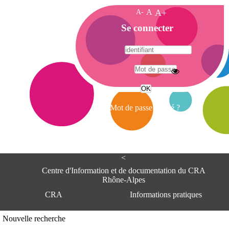
A-
A
A+
A
Se connecter
c
c
u
e
A
i
d
l
r
Mot de passe oublié ?
e
s
s
e
<
C
e
Centre d'Information et de documentation du CRA
n
Rhône-Alpes
t
CRA
Informations pratiques
r
e
d
Adresse
Nouvelle recherche
'
Centre d'information et de documentat