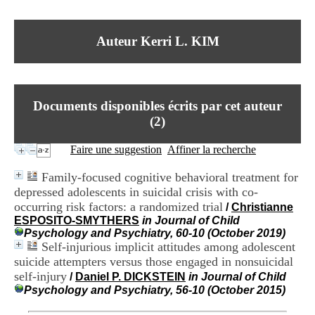
I
du CRA Rhône-Alpes
n
Centre Hospitalier le Vinatier
f
bât 211
Auteur Kerri L. KIM
o
95, Bd Pinel
r
69678 Bron Cedex
m
Horaires
a
Lundi au Vendredi
t
9h00-12h00 13h30-16h00
Documents disponibles écrits par cet auteur
i
Contact
o
(
2
)
Tél:
+33(0)4 37 91 54 65
n
Fax:
+33(0)4 37 91 54 37
e
Faire une suggestion
Affiner la recherche
Mail
t
d
Family-focused cognitive behavioral treatment for
e
depressed adolescents in suicidal crisis with co-
D
occurring risk factors: a randomized trial
o
/
Christianne
c
ESPOSITO-SMYTHERS
in Journal of Child
u
Psychology and Psychiatry, 60-10 (October 2019)
m
Self-injurious implicit attitudes among adolescent
e
suicide attempters versus those engaged in nonsuicidal
n
self-injury
/
Daniel P. DICKSTEIN
in Journal of Child
t
Psychology and Psychiatry, 56-10 (October 2015)
a
t