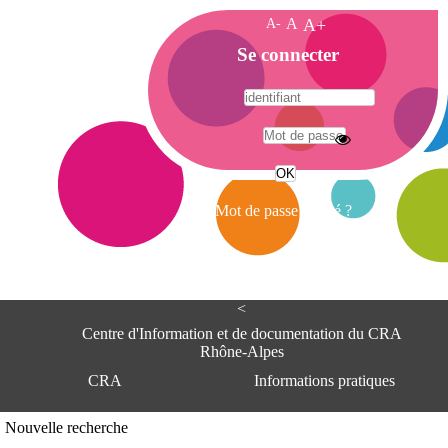
A-
A
A+
A
Se connecter
c
c
u
e
A
i
d
l
r
Mot de passe oublié ?
e
s
s
e
<
C
e
Centre d'Information et de documentation du CRA
n
Rhône-Alpes
t
CRA
Informations pratiques
r
e
d
Adresse
Nouvelle recherche
'
Centre d'information et de documentat