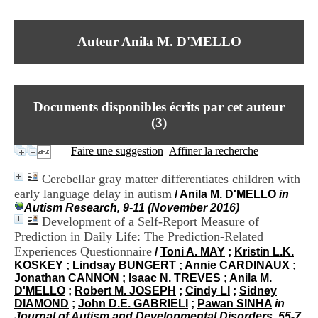
I
du CRA Rhône-Alpes
n
Centre Hospitalier le Vinatier
f
bât 211
Auteur Anila M. D'MELLO
o
95, Bd Pinel
r
69678 Bron Cedex
m
Horaires
a
Lundi au Vendredi
t
9h00-12h00 13h30-16h00
Documents disponibles écrits par cet auteur
i
Contact
o
(
3
)
Tél:
+33(0)4 37 91 54 65
n
Fax:
+33(0)4 37 91 54 37
e
Faire une suggestion
Affiner la recherche
Mail
t
d
Cerebellar gray matter differentiates children with
e
early language delay in autism
/
Anila M. D'MELLO
in
D
Autism Research, 9-11 (November 2016)
o
Development of a Self-Report Measure of
c
u
Prediction in Daily Life: The Prediction-Related
m
Experiences Questionnaire
/
Toni A. MAY
;
Kristin L.K.
e
KOSKEY
;
Lindsay BUNGERT
;
Annie CARDINAUX
;
n
Jonathan CANNON
;
Isaac N. TREVES
;
Anila M.
t
D'MELLO
;
Robert M. JOSEPH
;
Cindy LI
;
Sidney
a
DIAMOND
;
John D.E. GABRIELI
;
Pawan SINHA
in
t
Journal of Autism and Developmental Disorders, 55-7