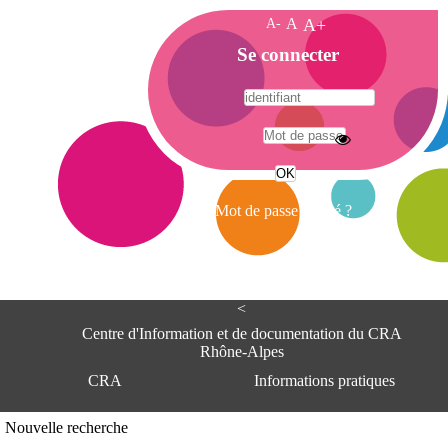
A-
A
A+
A
Se connecter
c
c
u
e
A
i
d
l
r
Mot de passe oublié ?
e
s
s
e
<
C
e
Centre d'Information et de documentation du CRA
n
Rhône-Alpes
t
CRA
Informations pratiques
r
e
d
Adresse
Nouvelle recherche
'
Centre d'information et de documentat