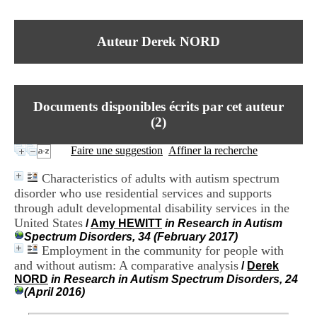
I
du CRA Rhône-Alpes
n
Centre Hospitalier le Vinatier
f
bât 211
Auteur Derek NORD
o
95, Bd Pinel
r
69678 Bron Cedex
m
Horaires
a
Lundi au Vendredi
t
9h00-12h00 13h30-16h00
Documents disponibles écrits par cet auteur
i
Contact
o
(
2
)
Tél:
+33(0)4 37 91 54 65
n
Fax:
+33(0)4 37 91 54 37
e
Faire une suggestion
Affiner la recherche
Mail
t
d
Characteristics of adults with autism spectrum
e
disorder who use residential services and supports
D
through adult developmental disability services in the
o
c
United States
/
Amy HEWITT
in Research in Autism
u
Spectrum Disorders, 34 (February 2017)
m
Employment in the community for people with
e
and without autism: A comparative analysis
/
Derek
n
NORD
in Research in Autism Spectrum Disorders, 24
t
(April 2016)
a
t