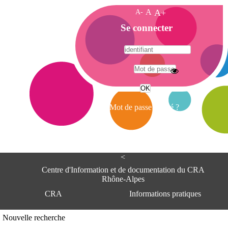
A-
A
A+
A
Se connecter
c
c
u
e
A
i
d
l
r
Mot de passe oublié ?
e
s
s
e
<
C
e
Centre d'Information et de documentation du CRA
n
Rhône-Alpes
t
CRA
Informations pratiques
r
e
d
Adresse
Nouvelle recherche
'
Centre d'information et de documentat