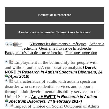
I
du CRA Rhône-Alpes
n
Centre Hospitalier le Vinatier
f
bât 211
o
Résultat de la recherche
95, Bd Pinel
r
69678 Bron Cedex
m
Horaires
a
Lundi au Vendredi
t
4
recherche sur le mot-clé
'National Core Indicators'
9h00-12h00 13h30-16h00
i
Contact
o
Tél:
+33(0)4 37 91 54 65
Visionner les documents numériques
Affiner la
n
Fax:
+33(0)4 37 91 54 37
recherche
Générer le flux rss de la recherche
e
Mail
Partager le résultat de cette recherche
Faire une suggestion
t
d
Employment in the community for people with
e
and without autism: A comparative analysis
D
/
Derek
o
NORD
in Research in Autism Spectrum Disorders, 24
c
(April 2016)
u
Characteristics of adults with autism spectrum
m
disorder who use residential services and supports
e
through adult developmental disability services in the
n
United States
/
Amy HEWITT
in Research in Autism
t
Spectrum Disorders, 34 (February 2017)
a
Impact of Choice on Social Outcomes of Adults
t