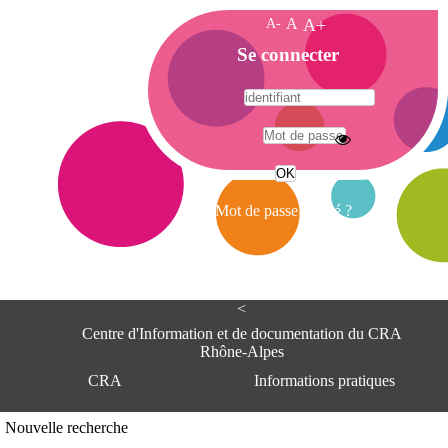
A-
A
A+
A
Se connecter
c
c
u
e
A
i
d
l
r
Mot de passe oublié ?
e
s
s
e
<
C
e
Centre d'Information et de documentation du CRA
n
Rhône-Alpes
t
CRA
Informations pratiques
r
e
d
Adresse
Nouvelle recherche
'
Centre d'information et de documentat