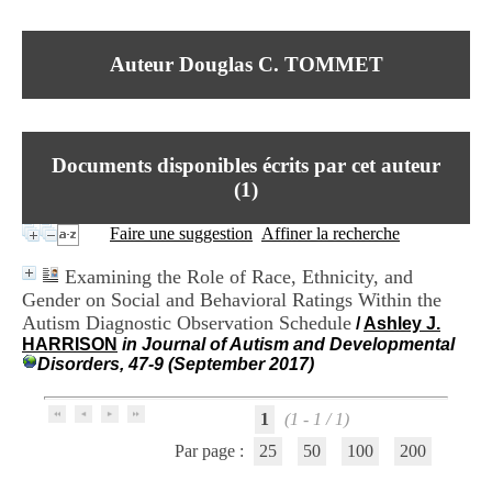
I
du CRA Rhône-Alpes
n
Centre Hospitalier le Vinatier
f
bât 211
Auteur Douglas C. TOMMET
o
95, Bd Pinel
r
69678 Bron Cedex
m
Horaires
a
Lundi au Vendredi
t
9h00-12h00 13h30-16h00
Documents disponibles écrits par cet auteur
i
Contact
o
(
1
)
Tél:
+33(0)4 37 91 54 65
n
Fax:
+33(0)4 37 91 54 37
e
Faire une suggestion
Affiner la recherche
Mail
t
d
Examining the Role of Race, Ethnicity, and
e
Gender on Social and Behavioral Ratings Within the
D
Autism Diagnostic Observation Schedule
o
/
Ashley J.
c
HARRISON
in Journal of Autism and Developmental
u
Disorders, 47-9 (September 2017)
m
e
1
(1 - 1 / 1)
n
t
Par page :
25
50
100
200
a
t