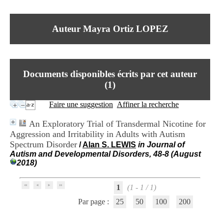
I
du CRA Rhône-Alpes
n
Centre Hospitalier le Vinatier
f
bât 211
Auteur Mayra Ortiz LOPEZ
o
95, Bd Pinel
r
69678 Bron Cedex
m
Horaires
a
Lundi au Vendredi
t
9h00-12h00 13h30-16h00
Documents disponibles écrits par cet auteur
i
Contact
o
(
1
)
Tél:
+33(0)4 37 91 54 65
n
Fax:
+33(0)4 37 91 54 37
e
Faire une suggestion
Affiner la recherche
Mail
t
d
An Exploratory Trial of Transdermal Nicotine for
e
Aggression and Irritability in Adults with Autism
D
Spectrum Disorder
o
/
Alan S. LEWIS
in Journal of
c
Autism and Developmental Disorders, 48-8 (August
u
2018)
m
e
1
(1 - 1 / 1)
n
t
Par page :
25
50
100
200
a
t