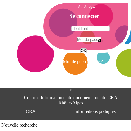
A-
A
A+
A
Se connecter
c
c
u
e
A
i
d
l
r
Mot de passe oublié ?
e
s
s
e
<
C
e
Centre d'Information et de documentation du CRA
n
Rhône-Alpes
t
CRA
Informations pratiques
r
e
d
Adresse
Nouvelle recherche
'
Centre d'information et de documentat