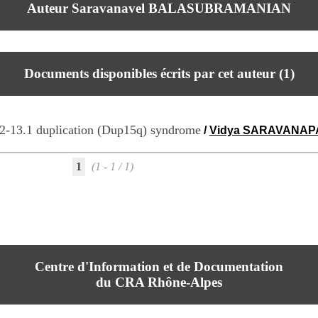
Auteur Saravanavel BALASUBRAMANIAN
Documents disponibles écrits par cet auteur (
1
)
.2-13.1 duplication (Dup15q) syndrome
/
Vidya SARAVANAP
1
(1 - 1 / 1)
Centre d'Information et de Documentation
du CRA Rhône-Alpes