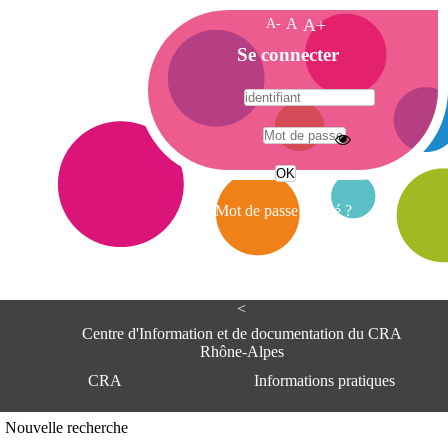
A-
A
A+
A
Se connecter
c
c
u
e
A
i
d
l
r
Mot de passe oublié ?
e
s
s
e
<
C
e
Centre d'Information et de documentation du CRA
n
Rhône-Alpes
t
CRA
Informations pratiques
r
e
d
Adresse
Nouvelle recherche
'
Centre d'information et de documentat