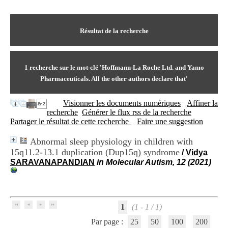
I
du CRA Rhône-Alpes
n
Centre Hospitalier le Vinatier
f
bât 211
o
Résultat de la recherche
95, Bd Pinel
r
69678 Bron Cedex
m
Horaires
a
Lundi au Vendredi
t
1
recherche sur le mot-clé
'Hoffmann-La Roche Ltd. and Yamo
9h00-12h00 13h30-16h00
i
Contact
Pharmaceuticals. All the other authors declare that'
o
Tél:
+33(0)4 37 91 54 65
n
Fax:
+33(0)4 37 91 54 37
Visionner les documents numériques
Affiner la
e
Mail
recherche
Générer le flux rss de la recherche
t
Partager le résultat de cette recherche
Faire une suggestion
d
e
D
Abnormal sleep physiology in children with
o
15q11.2-13.1 duplication (Dup15q) syndrome
/
Vidya
c
SARAVANAPANDIAN
in Molecular Autism, 12 (2021)
u
m
e
n
t
1
(1 - 1 / 1)
a
Par page :
25
50
100
200
t