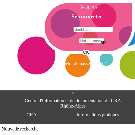
A-
A
A+
A
Se connecter
c
c
u
e
A
i
d
l
r
Mot de passe oublié ?
e
s
s
e
<
C
e
Centre d'Information et de documentation du CRA
n
Rhône-Alpes
t
CRA
Informations pratiques
r
e
d
Adresse
Nouvelle recherche
'
Centre d'information et de documentat