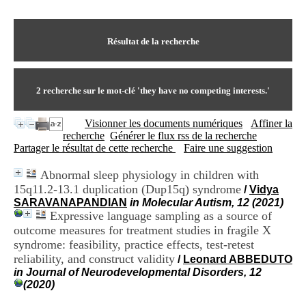
I
du CRA Rhône-Alpes
n
Centre Hospitalier le Vinatier
f
bât 211
o
Résultat de la recherche
95, Bd Pinel
r
69678 Bron Cedex
m
Horaires
a
Lundi au Vendredi
t
2
recherche sur le mot-clé
'they have no competing interests.'
9h00-12h00 13h30-16h00
i
Contact
o
Tél:
+33(0)4 37 91 54 65
Visionner les documents numériques
Affiner la
n
Fax:
+33(0)4 37 91 54 37
recherche
Générer le flux rss de la recherche
e
Mail
Partager le résultat de cette recherche
Faire une suggestion
t
d
Abnormal sleep physiology in children with
e
15q11.2-13.1 duplication (Dup15q) syndrome
D
/
Vidya
o
SARAVANAPANDIAN
in Molecular Autism, 12 (2021)
c
Expressive language sampling as a source of
u
outcome measures for treatment studies in fragile X
m
syndrome: feasibility, practice effects, test-retest
e
reliability, and construct validity
/
Leonard ABBEDUTO
n
in Journal of Neurodevelopmental Disorders, 12
t
(2020)
a
t