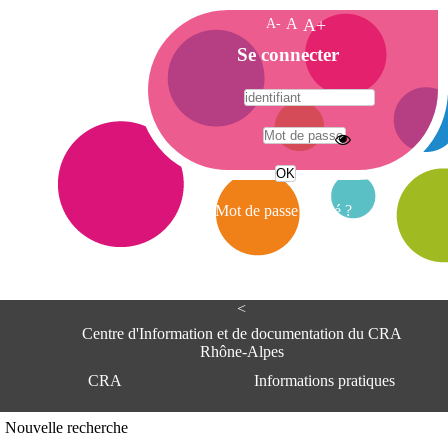
A-
A
A+
A
Se connecter
c
c
u
e
A
i
d
l
r
Mot de passe oublié ?
e
s
s
e
<
C
e
Centre d'Information et de documentation du CRA
n
Rhône-Alpes
t
CRA
Informations pratiques
r
e
d
Adresse
Nouvelle recherche
'
Centre d'information et de documentat