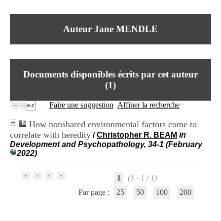
I
du CRA Rhône-Alpes
n
Centre Hospitalier le Vinatier
f
bât 211
Auteur Jane MENDLE
o
95, Bd Pinel
r
69678 Bron Cedex
m
Horaires
a
Lundi au Vendredi
t
9h00-12h00 13h30-16h00
Documents disponibles écrits par cet auteur
i
Contact
o
(
1
)
Tél:
+33(0)4 37 91 54 65
n
Fax:
+33(0)4 37 91 54 37
e
Faire une suggestion
Affiner la recherche
Mail
t
d
How nonshared environmental factors come to
e
correlate with heredity
/
Christopher R. BEAM
in
D
Development and Psychopathology, 34-1 (February
o
2022)
c
u
m
1
(1 - 1 / 1)
e
n
Par page :
25
50
100
200
t
a
t