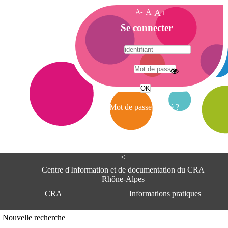
A-
A
A+
A
Se connecter
c
c
u
e
A
i
d
l
r
Mot de passe oublié ?
e
s
s
e
<
C
e
Centre d'Information et de documentation du CRA
n
Rhône-Alpes
t
CRA
Informations pratiques
r
e
d
Adresse
Nouvelle recherche
'
Centre d'information et de documentat