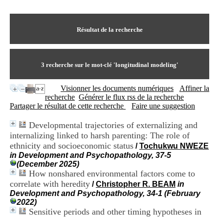
I
du CRA Rhône-Alpes
n
Centre Hospitalier le Vinatier
f
bât 211
o
Résultat de la recherche
95, Bd Pinel
r
69678 Bron Cedex
m
Horaires
a
Lundi au Vendredi
t
3
recherche sur le mot-clé
'longitudinal modeling'
9h00-12h00 13h30-16h00
i
Contact
o
Tél:
+33(0)4 37 91 54 65
Visionner les documents numériques
Affiner la
n
Fax:
+33(0)4 37 91 54 37
recherche
Générer le flux rss de la recherche
e
Mail
Partager le résultat de cette recherche
Faire une suggestion
t
d
Developmental trajectories of externalizing and
e
internalizing linked to harsh parenting: The role of
D
o
ethnicity and socioeconomic status
/
Tochukwu NWEZE
c
in Development and Psychopathology, 37-5
u
(December 2025)
m
How nonshared environmental factors come to
e
correlate with heredity
/
Christopher R. BEAM
in
n
Development and Psychopathology, 34-1 (February
t
2022)
a
Sensitive periods and other timing hypotheses in
t