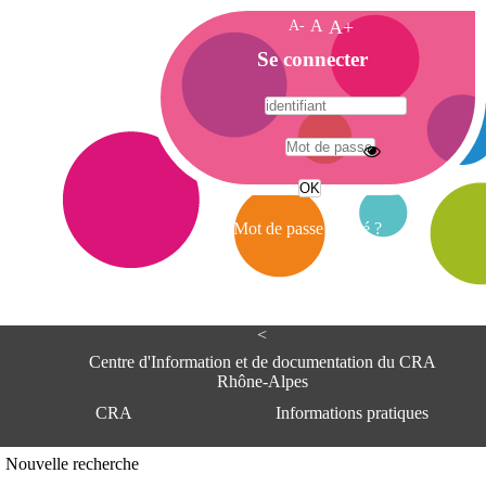
A-
A
A+
A
Se connecter
c
c
u
e
A
i
d
l
r
Mot de passe oublié ?
e
s
s
e
<
C
e
Centre d'Information et de documentation du CRA
n
Rhône-Alpes
t
CRA
Informations pratiques
r
e
d
Adresse
Nouvelle recherche
'
Centre d'information et de documentat