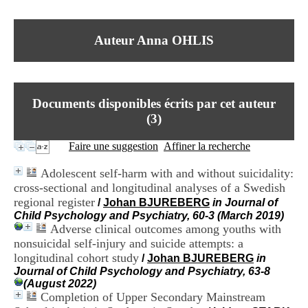
I
du CRA Rhône-Alpes
n
Centre Hospitalier le Vinatier
f
bât 211
Auteur Anna OHLIS
o
95, Bd Pinel
r
69678 Bron Cedex
m
Horaires
a
Lundi au Vendredi
t
9h00-12h00 13h30-16h00
Documents disponibles écrits par cet auteur
i
Contact
o
(
3
)
Tél:
+33(0)4 37 91 54 65
n
Fax:
+33(0)4 37 91 54 37
e
Faire une suggestion
Affiner la recherche
Mail
t
d
Adolescent self-harm with and without suicidality:
e
cross-sectional and longitudinal analyses of a Swedish
D
regional register
o
/
Johan BJUREBERG
in Journal of
c
Child Psychology and Psychiatry, 60-3 (March 2019)
u
Adverse clinical outcomes among youths with
m
nonsuicidal self-injury and suicide attempts: a
e
longitudinal cohort study
/
Johan BJUREBERG
in
n
Journal of Child Psychology and Psychiatry, 63-8
t
(August 2022)
a
Completion of Upper Secondary Mainstream
t