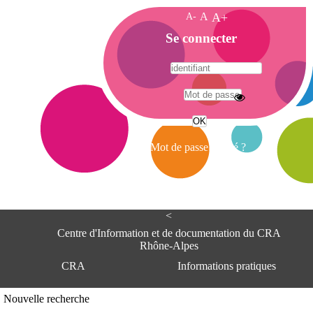
A-
A
A+
A
Se connecter
c
c
u
e
A
i
d
l
r
Mot de passe oublié ?
e
s
s
e
<
C
e
Centre d'Information et de documentation du CRA
n
Rhône-Alpes
t
CRA
Informations pratiques
r
e
d
Adresse
Nouvelle recherche
'
Centre d'information et de documentat