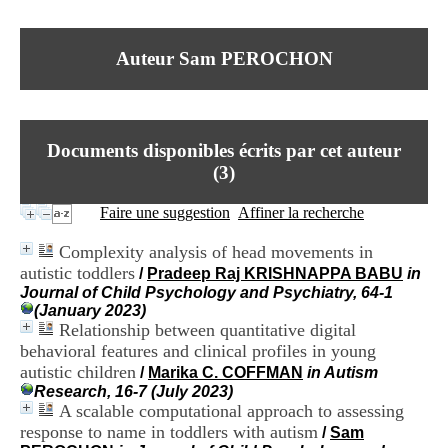
I
du CRA Rhône-Alpes
n
Centre Hospitalier le Vinatier
f
bât 211
Auteur Sam PEROCHON
o
95, Bd Pinel
r
69678 Bron Cedex
m
Horaires
a
Lundi au Vendredi
t
9h00-12h00 13h30-16h00
Documents disponibles écrits par cet auteur
i
Contact
o
(
3
)
Tél:
+33(0)4 37 91 54 65
n
Fax:
+33(0)4 37 91 54 37
e
Faire une suggestion
Affiner la recherche
Mail
t
d
Complexity analysis of head movements in
e
autistic toddlers
/
Pradeep Raj KRISHNAPPA BABU
in
D
Journal of Child Psychology and Psychiatry, 64-1
o
(January 2023)
c
Relationship between quantitative digital
u
m
behavioral features and clinical profiles in young
e
autistic children
/
Marika C. COFFMAN
in Autism
n
Research, 16-7 (July 2023)
t
A scalable computational approach to assessing
a
response to name in toddlers with autism
/
Sam
t