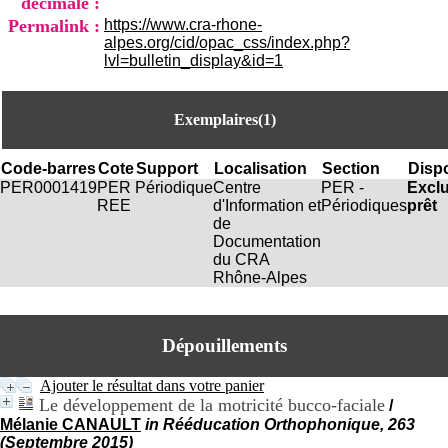
décimale :
i
Permalink :
https://www.cra-rhone-
o
alpes.org/cid/opac_css/index.php?
n
lvl=bulletin_display&id=1
d
u
C
R
Exemplaires(1)
A
R
Code-barres
Cote
Support
Localisation
Section
Dispo
h
PER0001419
PER
Périodique
Centre
PER -
Excl
ô
REE
d'Information et
Périodiques
prêt
n
de
e
Documentation
-
du CRA
A
Rhône-Alpes
l
p
e
s
Dépouillements
C
e
Ajouter le résultat dans votre panier
n
Le développement de la motricité bucco-faciale
t
/
r
Mélanie CANAULT
in Rééducation Orthophonique, 263
e
(Septembre 2015)