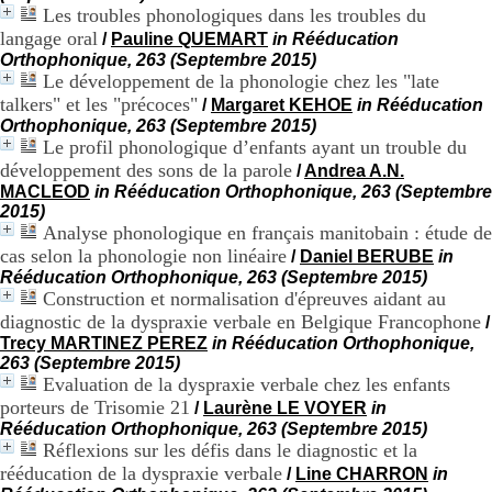
H
Les troubles phonologiques dans les troubles du
o
langage oral
/
Pauline QUEMART
in Rééducation
s
Orthophonique, 263 (Septembre 2015)
p
Le développement de la phonologie chez les "late
i
talkers" et les "précoces"
/
Margaret KEHOE
in Rééducation
t
Orthophonique, 263 (Septembre 2015)
a
Le profil phonologique d’enfants ayant un trouble du
l
développement des sons de la parole
i
/
Andrea A.N.
e
MACLEOD
in Rééducation Orthophonique, 263 (Septembre
r
2015)
l
Analyse phonologique en français manitobain : étude de
e
cas selon la phonologie non linéaire
/
Daniel BERUBE
in
V
Rééducation Orthophonique, 263 (Septembre 2015)
i
Construction et normalisation d'épreuves aidant au
n
diagnostic de la dyspraxie verbale en Belgique Francophone
/
a
Trecy MARTINEZ PEREZ
in Rééducation Orthophonique,
t
263 (Septembre 2015)
i
Evaluation de la dyspraxie verbale chez les enfants
e
porteurs de Trisomie 21
r
/
Laurène LE VOYER
in
,
Rééducation Orthophonique, 263 (Septembre 2015)
b
Réflexions sur les défis dans le diagnostic et la
â
rééducation de la dyspraxie verbale
/
Line CHARRON
in
t