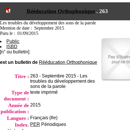
I
du CRA Rhône-Alpes
n
Centre Hospitalier le Vinatier
Rééducation Orthophonique
.
263
f
bât 211
o
95, Bd Pinel
r
Les troubles du développement des sons de la parole
69678 Bron Cedex
m
Mention de date : Septembre 2015
Horaires
a
Paru le : 01/09/2015
Lundi au Vendredi
t
9h00-12h00 13h30-16h00
Public
i
Contact
ISBD
o
Tél:
+33(0)4 37 91 54 65
[n° ou bulletin]
n
Fax:
+33(0)4 37 91 54 37
e
est un bulletin de
Rééducation Orthophonique
Mail
t
d
e
Titre :
263 - Septembre 2015 - Les
D
troubles du développement des
o
sons de la parole
c
Type de
texte imprimé
u
document :
m
Année de
2015
e
publication :
n
t
Langues :
Français (
fre
)
a
Index.
PER
Périodiques
t