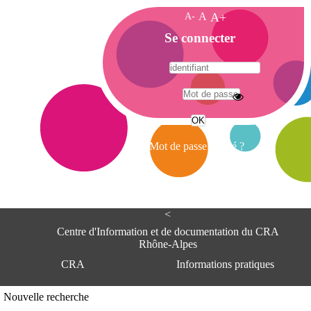
A-
A
A+
A
Se connecter
c
c
u
e
A
i
d
l
r
Mot de passe oublié ?
e
s
s
e
<
C
e
Centre d'Information et de documentation du CRA
n
Rhône-Alpes
t
CRA
Informations pratiques
r
e
d
Adresse
Nouvelle recherche
'
Centre d'information et de documentat