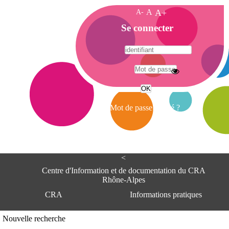
A-
A
A+
A
Se connecter
c
c
u
e
A
i
d
l
r
Mot de passe oublié ?
e
s
s
e
<
C
e
Centre d'Information et de documentation du CRA
n
Rhône-Alpes
t
CRA
Informations pratiques
r
e
d
Adresse
Nouvelle recherche
'
Centre d'information et de documentat