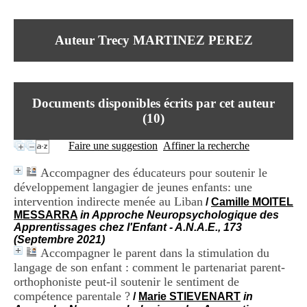
I
du CRA Rhône-Alpes
n
Centre Hospitalier le Vinatier
f
bât 211
Auteur Trecy MARTINEZ PEREZ
o
95, Bd Pinel
r
69678 Bron Cedex
m
Horaires
a
Lundi au Vendredi
t
9h00-12h00 13h30-16h00
Documents disponibles écrits par cet auteur
i
Contact
o
(
10
)
Tél:
+33(0)4 37 91 54 65
n
Fax:
+33(0)4 37 91 54 37
e
Faire une suggestion
Affiner la recherche
Mail
t
d
Accompagner des éducateurs pour soutenir le
e
développement langagier de jeunes enfants: une
D
intervention indirecte menée au Liban
o
/
Camille MOITEL
c
MESSARRA
in Approche Neuropsychologique des
u
Apprentissages chez l'Enfant - A.N.A.E., 173
m
(Septembre 2021)
e
Accompagner le parent dans la stimulation du
n
langage de son enfant : comment le partenariat parent-
t
orthophoniste peut-il soutenir le sentiment de
a
compétence parentale ?
/
Marie STIEVENART
in
t