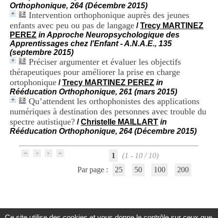
H
Orthophonique, 264 (Décembre 2015)
o
Intervention orthophonique auprès des jeunes
s
enfants avec peu ou pas de langage
/
Trecy MARTINEZ
p
PEREZ
in Approche Neuropsychologique des
i
Apprentissages chez l'Enfant - A.N.A.E., 135
t
(septembre 2015)
a
Préciser argumenter et évaluer les objectifs
l
thérapeutiques pour améliorer la prise en charge
i
ortophonique
/
Trecy MARTINEZ PEREZ
in
e
Rééducation Orthophonique, 261 (mars 2015)
r
Qu’attendent les orthophonistes des applications
l
e
numériques à destination des personnes avec trouble du
V
spectre autistique?
/
Christelle MAILLART
in
i
Rééducation Orthophonique, 264 (Décembre 2015)
n
a
t
1
(1 - 10 / 10)
i
Par page :
25
50
100
200
e
r
,
b
â
t
Ce site utilise des cookies et vous donne le contrôle sur ceux que