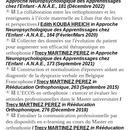
Approche Neuropsychologique des Apprentissages
i
chez l'Enfant - A.N.A.E., 181 (Décembre 2022)
o
La collaboration entre les orthophonistes et les
n
enseignants à l’école maternelle au Liban état des lieux
d
u
et perspectives
/
Edith KOUBA HREICH
in Approche
C
Neuropsychologique des Apprentissages chez
R
l'Enfant - A.N.A.E., 164 (Février/Mars 2020)
A
Collecter des données sur l'évolution du patient
R
pour augmenter son efficacité thérapeutique en
h
orthophonie
/
Trecy MARTINEZ PEREZ
in Approche
ô
Neuropsychologique des Apprentissages chez
n
l'Enfant - A.N.A.E., 173 (Septembre 2021)
e
Construction et normalisation d'épreuves aidant au
-
diagnostic de la dyspraxie verbale en Belgique
A
l
Francophone
/
Trecy MARTINEZ PEREZ
in
p
Rééducation Orthophonique, 263 (Septembre 2015)
e
L’ECOS en orthophonie : exercer et évaluer les
s
attitudes professionnelles dans le Master universitaire
/
C
Trecy MARTINEZ PEREZ
in Rééducation
e
Orthophonique, 276 (Décembre 2018)
n
Entraîner la communication professionnelle par
t
des dispositifs en e-learning au cours du Master en
r
orthophonie
e
/
Trecy MARTINEZ PEREZ
in Rééducation