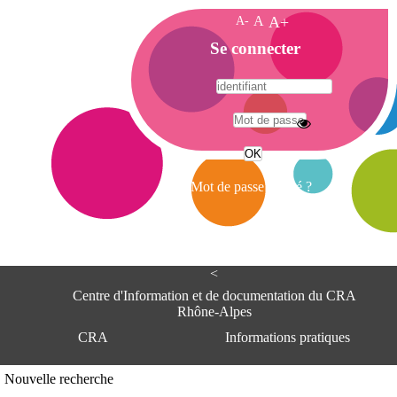
A-
A
A+
A
Se connecter
c
c
u
e
A
i
d
l
r
Mot de passe oublié ?
e
s
s
e
<
C
e
Centre d'Information et de documentation du CRA
n
Rhône-Alpes
t
CRA
Informations pratiques
r
e
d
Adresse
Nouvelle recherche
'
Centre d'information et de documentat