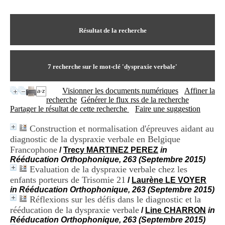
I
du CRA Rhône-Alpes
n
Centre Hospitalier le Vinatier
f
bât 211
o
Résultat de la recherche
95, Bd Pinel
r
69678 Bron Cedex
m
Horaires
a
Lundi au Vendredi
t
7
recherche sur le mot-clé
'dyspraxie verbale'
9h00-12h00 13h30-16h00
i
Contact
o
Tél:
+33(0)4 37 91 54 65
Visionner les documents numériques
Affiner la
n
Fax:
+33(0)4 37 91 54 37
recherche
Générer le flux rss de la recherche
e
Mail
Partager le résultat de cette recherche
Faire une suggestion
t
d
Construction et normalisation d'épreuves aidant au
e
diagnostic de la dyspraxie verbale en Belgique
D
o
Francophone
/
Trecy MARTINEZ PEREZ
in
c
Rééducation Orthophonique, 263 (Septembre 2015)
u
Evaluation de la dyspraxie verbale chez les
m
enfants porteurs de Trisomie 21
/
Laurène LE VOYER
e
in Rééducation Orthophonique, 263 (Septembre 2015)
n
Réflexions sur les défis dans le diagnostic et la
t
rééducation de la dyspraxie verbale
/
Line CHARRON
in
a
Rééducation Orthophonique, 263 (Septembre 2015)
t