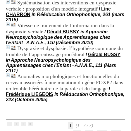
Systématisation des interventions en dyspraxie
i
o
verbale : proposition d'un modèle intégratif
/
Line
n
CHARRON
in Rééducation Orthophonique, 261 (mars
d
2015)
u
Vitesse de traitement de l’information dans la
C
dyspraxie verbale
/
Gérald BUSSY
in Approche
R
Neuropsychologique des Apprentissages chez
A
l'Enfant - A.N.A.E., 110 (Décembre 2010)
R
Dyspraxie et dysphasie: l’hypothèse commune du
h
trouble de l’apprentissage procédural
/
Gérald BUSSY
ô
in Approche Neuropsychologique des
n
Apprentissages chez l'Enfant - A.N.A.E., 111 (Mars
e
2011)
-
Anomalies morphologiques et fonctionnelles du
A
l
cerveau associées à une mutation du gène FOXP2 dans
p
un trouble héréditaire de la parole et du langage
/
e
Frédérique LIEGEOIS
in Rééducation Orthophonique,
s
223 (Octobre 2005)
C
e
n
t
r
1
(1 - 7 / 7)
e