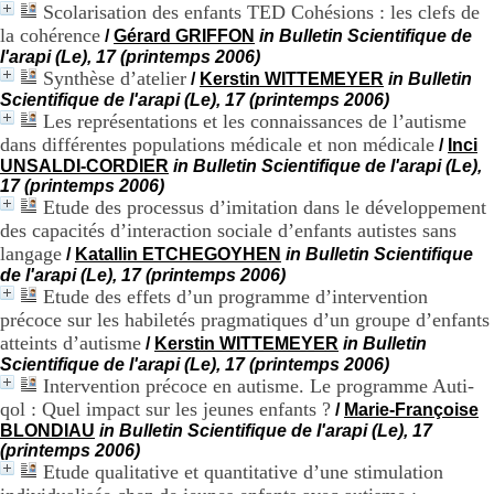
Scolarisation des enfants TED Cohésions : les clefs de
H
o
la cohérence
/
Gérard GRIFFON
in Bulletin Scientifique de
s
l'arapi (Le), 17 (printemps 2006)
p
Synthèse d’atelier
/
Kerstin WITTEMEYER
in Bulletin
i
Scientifique de l'arapi (Le), 17 (printemps 2006)
t
Les représentations et les connaissances de l’autisme
a
dans différentes populations médicale et non médicale
/
Inci
l
UNSALDI-CORDIER
in Bulletin Scientifique de l'arapi (Le),
i
17 (printemps 2006)
e
Etude des processus d’imitation dans le développement
r
des capacités d’interaction sociale d’enfants autistes sans
l
e
langage
/
Katallin ETCHEGOYHEN
in Bulletin Scientifique
V
de l'arapi (Le), 17 (printemps 2006)
i
Etude des effets d’un programme d’intervention
n
précoce sur les habiletés pragmatiques d’un groupe d’enfants
a
atteints d’autisme
/
Kerstin WITTEMEYER
in Bulletin
t
Scientifique de l'arapi (Le), 17 (printemps 2006)
i
Intervention précoce en autisme. Le programme Auti-
e
qol : Quel impact sur les jeunes enfants ?
r
/
Marie-Françoise
,
BLONDIAU
in Bulletin Scientifique de l'arapi (Le), 17
b
(printemps 2006)
â
Etude qualitative et quantitative d’une stimulation
t