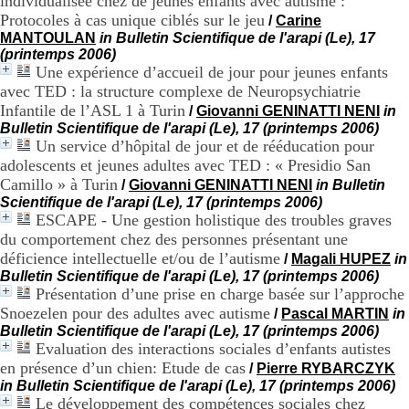
individualisée chez de jeunes enfants avec autisme :
.
Protocoles à cas unique ciblés sur le jeu
/
Carine
2
MANTOULAN
in Bulletin Scientifique de l'arapi (Le), 17
1
(printemps 2006)
1
Une expérience d’accueil de jour pour jeunes enfants
9
avec TED : la structure complexe de Neuropsychiatrie
5
Infantile de l’ASL 1 à Turin
,
/
Giovanni GENINATTI NENI
in
B
Bulletin Scientifique de l'arapi (Le), 17 (printemps 2006)
d
Un service d’hôpital de jour et de rééducation pour
P
adolescents et jeunes adultes avec TED : « Presidio San
i
Camillo » à Turin
/
Giovanni GENINATTI NENI
in Bulletin
n
Scientifique de l'arapi (Le), 17 (printemps 2006)
e
ESCAPE - Une gestion holistique des troubles graves
l
du comportement chez des personnes présentant une
F
déficience intellectuelle et/ou de l’autisme
-
/
Magali HUPEZ
in
6
Bulletin Scientifique de l'arapi (Le), 17 (printemps 2006)
9
Présentation d’une prise en charge basée sur l’approche
6
Snoezelen pour des adultes avec autisme
/
Pascal MARTIN
in
7
Bulletin Scientifique de l'arapi (Le), 17 (printemps 2006)
7
Evaluation des interactions sociales d’enfants autistes
B
en présence d’un chien: Etude de cas
/
Pierre RYBARCZYK
R
in Bulletin Scientifique de l'arapi (Le), 17 (printemps 2006)
O
Le développement des compétences sociales chez
N