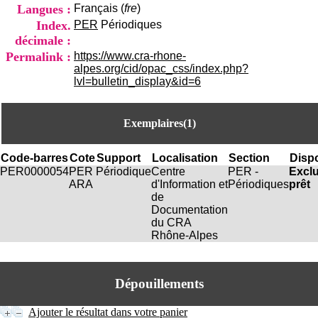
i
Langues :
Français (
fre
)
o
Index.
PER
Périodiques
n
décimale :
d
Permalink :
https://www.cra-rhone-
u
alpes.org/cid/opac_css/index.php?
C
lvl=bulletin_display&id=6
R
A
R
h
Exemplaires(1)
ô
n
Code-barres
Cote
Support
Localisation
Section
Dispo
e
PER0000054
PER
Périodique
Centre
PER -
Excl
-
ARA
d'Information et
Périodiques
prêt
A
de
l
Documentation
p
du CRA
e
Rhône-Alpes
s
C
e
n
Dépouillements
t
r
Ajouter le résultat dans votre panier
e