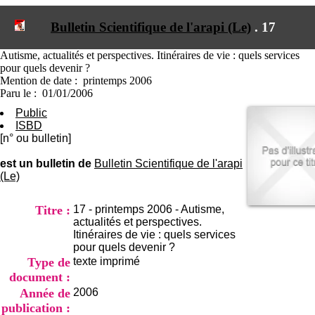
I
du CRA Rhône-Alpes
n
Centre Hospitalier le Vinatier
Bulletin Scientifique de l'arapi (Le)
.
17
f
bât 211
o
95, Bd Pinel
r
Autisme, actualités et perspectives. Itinéraires de vie : quels services
69678 Bron Cedex
m
pour quels devenir ?
Horaires
a
Mention de date : printemps 2006
Lundi au Vendredi
t
Paru le : 01/01/2006
9h00-12h00 13h30-16h00
i
Contact
Public
o
Tél:
+33(0)4 37 91 54 65
ISBD
n
Fax:
+33(0)4 37 91 54 37
[n° ou bulletin]
e
Mail
t
est un bulletin de
Bulletin Scientifique de l'arapi
d
(Le)
e
D
o
Titre :
17 - printemps 2006 - Autisme,
c
actualités et perspectives.
u
Itinéraires de vie : quels services
m
pour quels devenir ?
e
Type de
texte imprimé
n
document :
t
Année de
2006
a
publication :
t