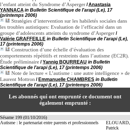
l’enfant atteint du Syndrome d’Asperger
H
/
Anastasia
o
YANNACA
in Bulletin Scientifique de l'arapi (Le), 17
r
(printemps 2006)
a
Stratégies d’intervention sur les habiletés sociales dans
i
les troubles autistiques: Evaluation de l’efficacité dans un
r
groupe d’adolescents atteints du syndrome d’Asperger
/
e
Valérie GRAFFEILLE
in Bulletin Scientifique de l'arapi (Le),
s
17 (printemps 2006)
:
Construction d’une échelle d’évaluation des
L
comportements répétitifs et restreints dans l’autisme (EC2R).
u
Étude préliminaire
n
/
Yannig BOURREAU
in Bulletin
d
Scientifique de l'arapi (Le), 17 (printemps 2006)
i
Note de lecture « L’autisme : une autre intelligence » de
a
Laurent Mottron
/
Emmanuelle CHAMBRES
in Bulletin
u
Scientifique de l'arapi (Le), 17 (printemps 2006)
V
e
Les abonnés qui ont emprunté ce document ont
n
également emprunté :
d
r
e
Sésame 199 (01/10/2016)
d
Autisme : le partenariat entre parents et professionnels
ELOUARD,
i
Patrick
: