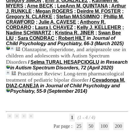
Gregory SIMON
;
Erin S. GONZALEZ
;
Kathleen M.
i
MYERS
;
Arne BECK
;
LeeAnn M. QUINTANA
;
Arthur
o
J. RUNKLE
;
Megan ROGERS
;
Deirdre M. FOSTER
;
n
Gregory N. CLARKE
;
Stefan MASSIMINO
;
Phillip M.
d
CRAWFORD
;
Julie A. CAVESE
;
Anthony R.
u
CORDARO
;
Laura I. CHAVEZ
;
Kelly J. KELLEHER
;
C
Nadine SCHWARTZ
;
Kristina R. JINER
;
Swan Bee
R
LIU
;
Sara CONDRAC
;
Robert HILT
in Journal of
A
Child Psychology and Psychiatry, 66-3 (March 2025)
R
Olanzapine, risperidone, and aripiprazole use in
h
children and adolescents with Autism Spectrum
ô
Disorders
n
/
Selma TURAL HESAPCIOGLU
in Research
e
in Autism Spectrum Disorders, 72 (April 2020)
-
Practitioner Review: Long-term pharmacological
A
treatment of pediatric bipolar disorder
/
Covadonga M.
l
DIAZ-CANEJA
in Journal of Child Psychology and
p
Psychiatry, 55-9 (September 2014)
e
s
C
e
n
1
(1 - 4 / 4)
t
Par page :
25
50
100
200
r
e