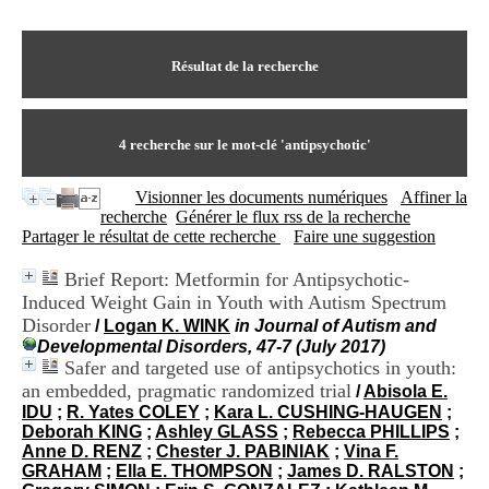
I
du CRA Rhône-Alpes
n
Centre Hospitalier le Vinatier
f
bât 211
o
Résultat de la recherche
95, Bd Pinel
r
69678 Bron Cedex
m
Horaires
a
Lundi au Vendredi
t
4
recherche sur le mot-clé
'antipsychotic'
9h00-12h00 13h30-16h00
i
Contact
o
Tél:
+33(0)4 37 91 54 65
Visionner les documents numériques
Affiner la
n
Fax:
+33(0)4 37 91 54 37
recherche
Générer le flux rss de la recherche
e
Mail
Partager le résultat de cette recherche
Faire une suggestion
t
d
Brief Report: Metformin for Antipsychotic-
e
Induced Weight Gain in Youth with Autism Spectrum
D
o
Disorder
/
Logan K. WINK
in Journal of Autism and
c
Developmental Disorders, 47-7 (July 2017)
u
Safer and targeted use of antipsychotics in youth:
m
an embedded, pragmatic randomized trial
/
Abisola E.
e
IDU
;
R. Yates COLEY
;
Kara L. CUSHING-HAUGEN
;
n
Deborah KING
;
Ashley GLASS
;
Rebecca PHILLIPS
;
t
Anne D. RENZ
;
Chester J. PABINIAK
;
Vina F.
a
GRAHAM
;
Ella E. THOMPSON
;
James D. RALSTON
;
t