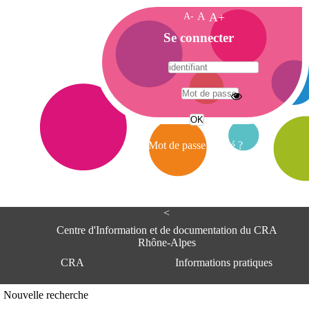
A-
A
A+
A
Se connecter
c
c
u
e
A
i
d
l
r
Mot de passe oublié ?
e
s
s
e
<
C
e
Centre d'Information et de documentation du CRA
n
Rhône-Alpes
t
CRA
Informations pratiques
r
e
d
Adresse
Nouvelle recherche
'
Centre d'information et de documentat