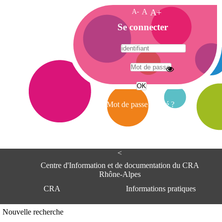
A-
A
A+
A
Se connecter
c
c
u
e
A
i
d
l
r
Mot de passe oublié ?
e
s
s
e
<
C
e
Centre d'Information et de documentation du CRA
n
Rhône-Alpes
t
CRA
Informations pratiques
r
e
d
Adresse
Nouvelle recherche
'
Centre d'information et de documentat