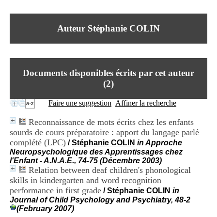
I
du CRA Rhône-Alpes
n
Centre Hospitalier le Vinatier
f
bât 211
Auteur Stéphanie COLIN
o
95, Bd Pinel
r
69678 Bron Cedex
m
Horaires
a
Lundi au Vendredi
t
9h00-12h00 13h30-16h00
Documents disponibles écrits par cet auteur
i
Contact
o
(
2
)
Tél:
+33(0)4 37 91 54 65
n
Fax:
+33(0)4 37 91 54 37
e
Faire une suggestion
Affiner la recherche
Mail
t
d
Reconnaissance de mots écrits chez les enfants
e
sourds de cours préparatoire : apport du langage parlé
D
complété (LPC)
o
/
Stéphanie COLIN
in Approche
c
Neuropsychologique des Apprentissages chez
u
l'Enfant - A.N.A.E., 74-75 (Décembre 2003)
m
Relation between deaf children's phonological
e
skills in kindergarten and word recognition
n
performance in first grade
/
Stéphanie COLIN
in
t
Journal of Child Psychology and Psychiatry, 48-2
a
(February 2007)
t