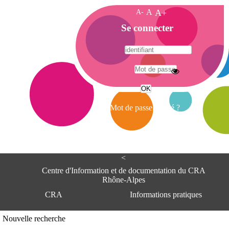
A-
A
A+
A
Se connecter
c
c
u
e
A
i
d
l
r
Mot de passe oublié ?
e
s
s
e
<
C
e
Centre d'Information et de documentation du CRA
n
Rhône-Alpes
t
CRA
Informations pratiques
r
e
d
Adresse
Nouvelle recherche
'
Centre d'information et de documentat