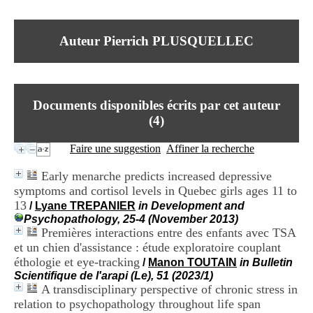
I
du CRA Rhône-Alpes
n
Centre Hospitalier le Vinatier
f
bât 211
Auteur Pierrich PLUSQUELLEC
o
95, Bd Pinel
r
69678 Bron Cedex
m
Horaires
a
Lundi au Vendredi
t
9h00-12h00 13h30-16h00
Documents disponibles écrits par cet auteur
i
Contact
o
(
4
)
Tél:
+33(0)4 37 91 54 65
n
Fax:
+33(0)4 37 91 54 37
e
Faire une suggestion
Affiner la recherche
Mail
t
d
Early menarche predicts increased depressive
e
symptoms and cortisol levels in Quebec girls ages 11 to
D
13
o
/
Lyane TREPANIER
in Development and
c
Psychopathology, 25-4 (November 2013)
u
Premières interactions entre des enfants avec TSA
m
et un chien d'assistance : étude exploratoire couplant
e
éthologie et eye-tracking
/
Manon TOUTAIN
in Bulletin
n
Scientifique de l'arapi (Le), 51 (2023/1)
t
A transdisciplinary perspective of chronic stress in
a
relation to psychopathology throughout life span
t