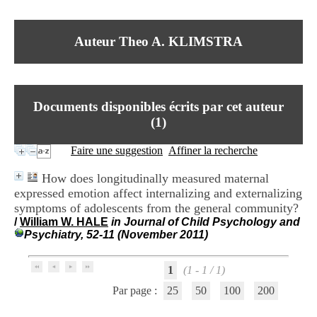
I
du CRA Rhône-Alpes
n
Centre Hospitalier le Vinatier
f
bât 211
Auteur Theo A. KLIMSTRA
o
95, Bd Pinel
r
69678 Bron Cedex
m
Horaires
a
Lundi au Vendredi
t
9h00-12h00 13h30-16h00
Documents disponibles écrits par cet auteur
i
Contact
o
(
1
)
Tél:
+33(0)4 37 91 54 65
n
Fax:
+33(0)4 37 91 54 37
e
Faire une suggestion
Affiner la recherche
Mail
t
d
How does longitudinally measured maternal
e
expressed emotion affect internalizing and externalizing
D
symptoms of adolescents from the general community?
o
c
/
William W. HALE
in Journal of Child Psychology and
u
Psychiatry, 52-11 (November 2011)
m
e
1
(1 - 1 / 1)
n
t
Par page :
25
50
100
200
a
t