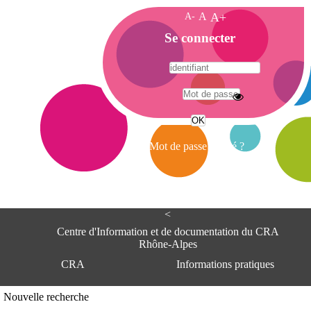
A-
A
A+
A
Se connecter
c
c
u
e
A
i
d
l
r
Mot de passe oublié ?
e
s
s
e
<
C
e
Centre d'Information et de documentation du CRA
n
Rhône-Alpes
t
CRA
Informations pratiques
r
e
d
Adresse
Nouvelle recherche
'
Centre d'information et de documentat