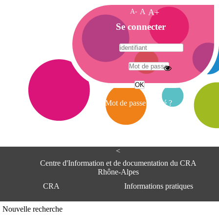
A-
A
A+
A
Se connecter
c
c
u
e
A
i
d
l
r
Mot de passe oublié ?
e
s
s
e
<
C
e
Centre d'Information et de documentation du CRA
n
Rhône-Alpes
t
CRA
Informations pratiques
r
e
d
Adresse
Nouvelle recherche
'
Centre d'information et de documentat