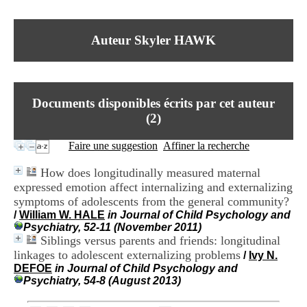
I
du CRA Rhône-Alpes
n
Centre Hospitalier le Vinatier
f
bât 211
Auteur Skyler HAWK
o
95, Bd Pinel
r
69678 Bron Cedex
m
Horaires
a
Lundi au Vendredi
t
9h00-12h00 13h30-16h00
Documents disponibles écrits par cet auteur
i
Contact
o
(
2
)
Tél:
+33(0)4 37 91 54 65
n
Fax:
+33(0)4 37 91 54 37
e
Faire une suggestion
Affiner la recherche
Mail
t
d
How does longitudinally measured maternal
e
expressed emotion affect internalizing and externalizing
D
symptoms of adolescents from the general community?
o
c
/
William W. HALE
in Journal of Child Psychology and
u
Psychiatry, 52-11 (November 2011)
m
Siblings versus parents and friends: longitudinal
e
linkages to adolescent externalizing problems
/
Ivy N.
n
DEFOE
in Journal of Child Psychology and
t
Psychiatry, 54-8 (August 2013)
a
t