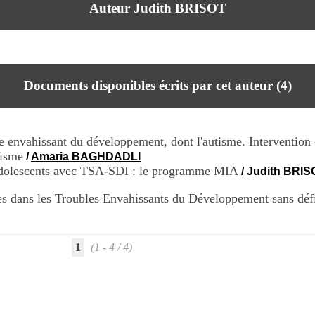
Auteur Judith BRISOT
Documents disponibles écrits par cet auteur (
4
)
 envahissant du développement, dont l'autisme. Intervention
tisme
/
Amaria BAGHDADLI
t adolescents avec TSA-SDI : le programme MIA
/
Judith BRI
s dans les Troubles Envahissants du Développement sans défic
1
(1 - 4 / 4)