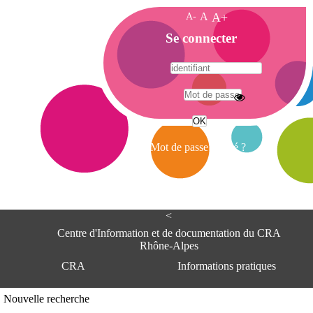
A-
A
A+
A
Se connecter
c
c
u
e
A
i
d
l
r
Mot de passe oublié ?
e
s
s
e
<
C
e
Centre d'Information et de documentation du CRA
n
Rhône-Alpes
t
CRA
Informations pratiques
r
e
d
Adresse
Nouvelle recherche
'
Centre d'information et de documentat