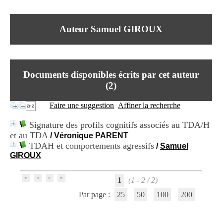
I
du CRA Rhône-Alpes
n
Centre Hospitalier le Vinatier
f
bât 211
Auteur Samuel GIROUX
o
95, Bd Pinel
r
69678 Bron Cedex
m
Horaires
a
Lundi au Vendredi
t
9h00-12h00 13h30-16h00
Documents disponibles écrits par cet auteur
i
Contact
o
(
2
)
Tél:
+33(0)4 37 91 54 65
n
Fax:
+33(0)4 37 91 54 37
e
Faire une suggestion
Affiner la recherche
Mail
t
d
Signature des profils cognitifs associés au TDA/H
e
et au TDA
/
Véronique PARENT
D
TDAH et comportements agressifs
o
/
Samuel
c
GIROUX
u
m
1
(1 - 2 / 2)
e
n
Par page :
25
50
100
200
t
a
t