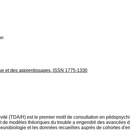
on
ue et des apprentissages, ISSN 1775-1330
tivité (TDA/H) est le premier motif de consultation en pédopsychi
nt de modèles théoriques du trouble a engendré des avancées 
urobiologie et les données recueillies auprès de cohortes d'e