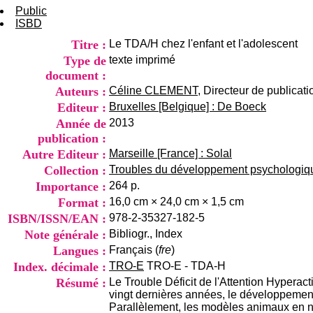
Public
ISBD
Titre :
Le TDA/H chez l'enfant et l'adolescent
Type de
texte imprimé
document :
Auteurs :
Céline CLEMENT
, Directeur de publicati
Editeur :
Bruxelles [Belgique] : De Boeck
Année de
2013
publication :
Autre Editeur :
Marseille [France] : Solal
Collection :
Troubles du développement psychologiq
Importance :
264 p.
Format :
16,0 cm × 24,0 cm × 1,5 cm
ISBN/ISSN/EAN :
978-2-35327-182-5
Note générale :
Bibliogr., Index
Langues :
Français (
fre
)
Index. décimale :
TRO-E
TRO-E - TDA-H
Résumé :
Le Trouble Déficit de l'Attention Hyperac
vingt dernières années, le développeme
Parallèlement, les modèles animaux en ne