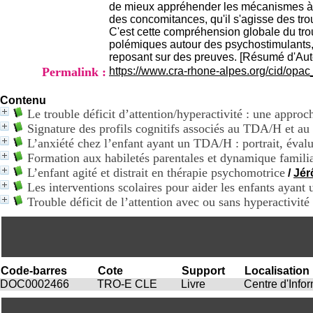
de mieux appréhender les mécanismes à l
des concomitances, qu'il s'agisse des trou
C'est cette compréhension globale du tro
polémiques autour des psychostimulants, 
reposant sur des preuves. [Résumé d'Aut
Permalink :
https://www.cra-rhone-alpes.org/cid/opa
Contenu
Le trouble déficit d’attention/hyperactivité : une appro
Signature des profils cognitifs associés au TDA/H et a
L’anxiété chez l’enfant ayant un TDA/H : portrait, évalu
Formation aux habiletés parentales et dynamique famil
L’enfant agité et distrait en thérapie psychomotrice
/
Jé
Les interventions scolaires pour aider les enfants ayan
Trouble déficit de l’attention avec ou sans hyperactivité
Code-barres
Cote
Support
Localisation
DOC0002466
TRO-E CLE
Livre
Centre d'Inf