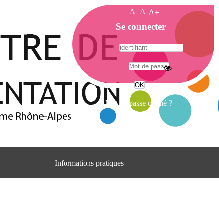
A-
A
A+
A
Se connecter
c
c
u
e
A
i
d
l
r
Mot de passe oublié ?
e
s
s
e
C
e
Informations pratiques
n
t
Adresse
r
Centre d'information et de documentation
e
du CRA Rhône-Alpes
d
Centre Hospitalier le Vinatier
'
bât 211