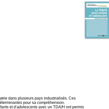
I
95, Bd Pinel
n
69678 Bron Cedex
f
Horaires
o
Lundi au Vendredi
r
9h00-12h00 13h30-16h00
m
Contact
a
Tél:
+33(0)4 37 91 54 65
t
Fax:
+33(0)4 37 91 54 37
i
Mail
o
n
e
t
d
e
D
o
c
u
m
e
n
t
atrie dans plusieurs pays industrialisés. Ces
a
déterminantes pour sa compréhension.
t
nfants et d'adolescents avec un TDA/H ont permis