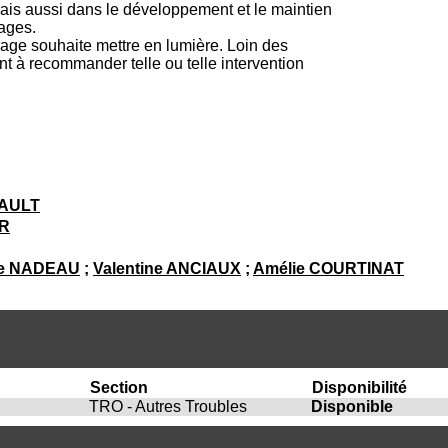
i
is aussi dans le développement et le maintien
o
sages.
n
rage souhaite mettre en lumière. Loin des
d
t à recommander telle ou telle intervention
u
C
R
A
R
h
ô
EAULT
n
e
ER
-
A
ce NADEAU
;
Valentine ANCIAUX
;
Amélie COURTINAT
l
p
e
s
C
e
n
Section
Disponibilité
t
TRO - Autres Troubles
Disponible
r
e