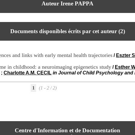
Auteur Irene PAPPA
Documents disponibles écrits par cet auteur (
2
)
nces and links with early mental health trajectories
/
Eszter
ume in childhood: a neuroimaging epigenetics study
/
Esther 
;
Charlotte A.M. CECIL
in Journal of Child Psychology and 
1
(1 - 2 / 2)
Centre d'Information et de Documentation