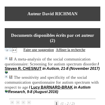
I
du CRA Rhône-Alpes
n
Centre Hospitalier le Vinatier
f
bât 211
Auteur David RICHMAN
o
95, Bd Pinel
r
69678 Bron Cedex
m
Horaires
a
Lundi au Vendredi
t
9h00-12h00 13h30-16h00
Documents disponibles écrits par cet auteur
i
Contact
o
(
2
)
Tél:
+33(0)4 37 91 54 65
n
Fax:
+33(0)4 37 91 54 37
e
Faire une suggestion
Affiner la recherche
Mail
t
d
A meta-analysis of the social communication
e
questionnaire: Screening for autism spectrum disorder
/
D
Steven R. CHESNUT
in Autism, 21-8 (November 2017)
o
c
The sensitivity and specificity of the social
u
m
communication questionnaire for autism spectrum with
e
respect to age
/
Lucy BARNARD-BRAK
in Autism
n
Research, 9-8 (August 2016)
t
a
t
1
(1 - 2 / 2)