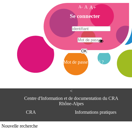
A-
A
A+
A
Se connecter
c
c
u
e
A
i
d
l
r
Mot de passe oublié ?
e
s
s
e
<
C
e
Centre d'Information et de documentation du CRA
n
Rhône-Alpes
t
CRA
Informations pratiques
r
e
d
Adresse
Nouvelle recherche
'
Centre d'information et de documentat