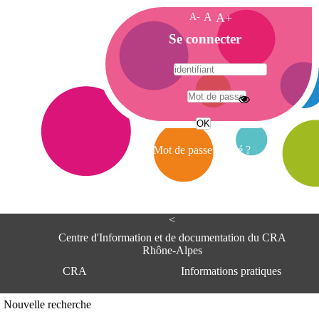
A-
A
A+
A
Se connecter
c
c
u
e
A
i
d
l
r
Mot de passe oublié ?
e
s
s
e
<
C
e
Centre d'Information et de documentation du CRA
n
Rhône-Alpes
t
CRA
Informations pratiques
r
e
d
Adresse
Nouvelle recherche
'
Centre d'information et de documentat