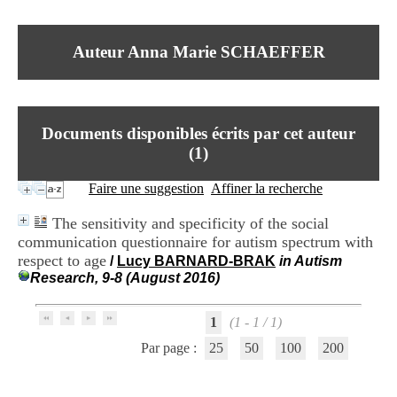
I
du CRA Rhône-Alpes
n
Centre Hospitalier le Vinatier
f
bât 211
Auteur Anna Marie SCHAEFFER
o
95, Bd Pinel
r
69678 Bron Cedex
m
Horaires
a
Lundi au Vendredi
t
9h00-12h00 13h30-16h00
Documents disponibles écrits par cet auteur
i
Contact
o
(
1
)
Tél:
+33(0)4 37 91 54 65
n
Fax:
+33(0)4 37 91 54 37
e
Faire une suggestion
Affiner la recherche
Mail
t
d
The sensitivity and specificity of the social
e
communication questionnaire for autism spectrum with
D
respect to age
o
/
Lucy BARNARD-BRAK
in Autism
c
Research, 9-8 (August 2016)
u
m
1
(1 - 1 / 1)
e
n
Par page :
25
50
100
200
t
a
t