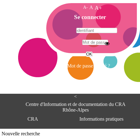
A-
A
A+
A
Se connecter
c
c
u
e
A
i
d
l
r
Mot de passe oublié ?
e
s
s
e
<
C
e
Centre d'Information et de documentation du CRA
n
Rhône-Alpes
t
CRA
Informations pratiques
r
e
d
Adresse
Nouvelle recherche
'
Centre d'information et de documentat