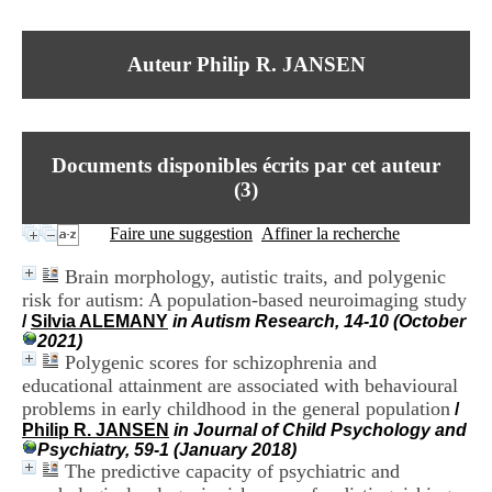
I
du CRA Rhône-Alpes
n
Centre Hospitalier le Vinatier
f
bât 211
Auteur Philip R. JANSEN
o
95, Bd Pinel
r
69678 Bron Cedex
m
Horaires
a
Lundi au Vendredi
t
9h00-12h00 13h30-16h00
Documents disponibles écrits par cet auteur
i
Contact
o
(
3
)
Tél:
+33(0)4 37 91 54 65
n
Fax:
+33(0)4 37 91 54 37
e
Faire une suggestion
Affiner la recherche
Mail
t
d
Brain morphology, autistic traits, and polygenic
e
risk for autism: A population-based neuroimaging study
D
/
Silvia ALEMANY
in Autism Research, 14-10 (October
o
2021)
c
Polygenic scores for schizophrenia and
u
m
educational attainment are associated with behavioural
e
problems in early childhood in the general population
/
n
Philip R. JANSEN
in Journal of Child Psychology and
t
Psychiatry, 59-1 (January 2018)
a
The predictive capacity of psychiatric and
t