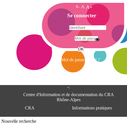
A-
A
A+
A
Se connecter
c
c
u
e
A
i
d
l
r
Mot de passe oublié ?
e
s
s
e
<
C
e
Centre d'Information et de documentation du CRA
n
Rhône-Alpes
t
CRA
Informations pratiques
r
e
d
Adresse
Nouvelle recherche
'
Centre d'information et de documentat