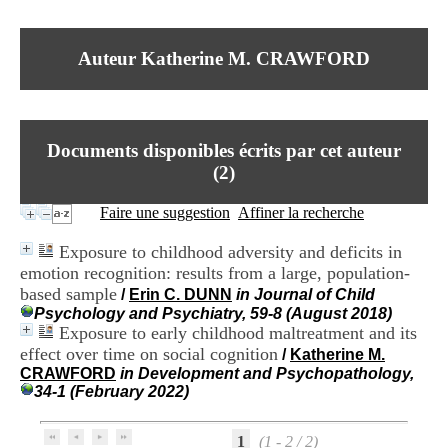
I
du CRA Rhône-Alpes
n
Centre Hospitalier le Vinatier
f
bât 211
Auteur Katherine M. CRAWFORD
o
95, Bd Pinel
r
69678 Bron Cedex
m
Horaires
a
Lundi au Vendredi
t
9h00-12h00 13h30-16h00
Documents disponibles écrits par cet auteur
i
Contact
o
(
2
)
Tél:
+33(0)4 37 91 54 65
n
Fax:
+33(0)4 37 91 54 37
e
Faire une suggestion
Affiner la recherche
Mail
t
d
Exposure to childhood adversity and deficits in
e
emotion recognition: results from a large, population-
D
based sample
o
/
Erin C. DUNN
in Journal of Child
c
Psychology and Psychiatry, 59-8 (August 2018)
u
Exposure to early childhood maltreatment and its
m
effect over time on social cognition
/
Katherine M.
e
CRAWFORD
in Development and Psychopathology,
n
34-1 (February 2022)
t
a
t
1
(1 - 2 / 2)