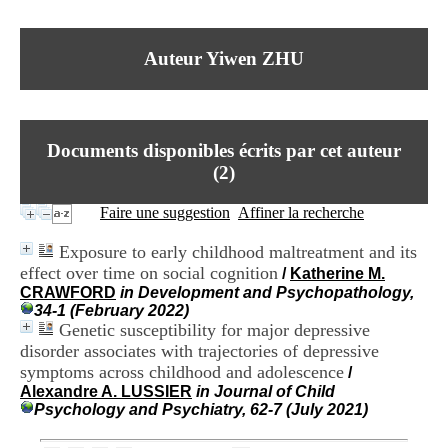
I
du CRA Rhône-Alpes
n
Centre Hospitalier le Vinatier
f
bât 211
Auteur Yiwen ZHU
o
95, Bd Pinel
r
69678 Bron Cedex
m
Horaires
a
Lundi au Vendredi
t
9h00-12h00 13h30-16h00
Documents disponibles écrits par cet auteur
i
Contact
o
(
2
)
Tél:
+33(0)4 37 91 54 65
n
Fax:
+33(0)4 37 91 54 37
e
Faire une suggestion
Affiner la recherche
Mail
t
d
Exposure to early childhood maltreatment and its
e
effect over time on social cognition
/
Katherine M.
D
CRAWFORD
in Development and Psychopathology,
o
34-1 (February 2022)
c
Genetic susceptibility for major depressive
u
m
disorder associates with trajectories of depressive
e
symptoms across childhood and adolescence
/
n
Alexandre A. LUSSIER
in Journal of Child
t
Psychology and Psychiatry, 62-7 (July 2021)
a
t