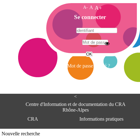
A-
A
A+
A
Se connecter
c
c
u
e
A
i
d
l
r
Mot de passe oublié ?
e
s
s
e
<
C
e
Centre d'Information et de documentation du CRA
n
Rhône-Alpes
t
CRA
Informations pratiques
r
e
d
Adresse
Nouvelle recherche
'
Centre d'information et de documentat