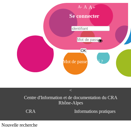
A-
A
A+
A
Se connecter
c
c
u
e
A
i
d
l
r
Mot de passe oublié ?
e
s
s
e
<
C
e
Centre d'Information et de documentation du CRA
n
Rhône-Alpes
t
CRA
Informations pratiques
r
e
d
Adresse
Nouvelle recherche
'
Centre d'information et de documentat