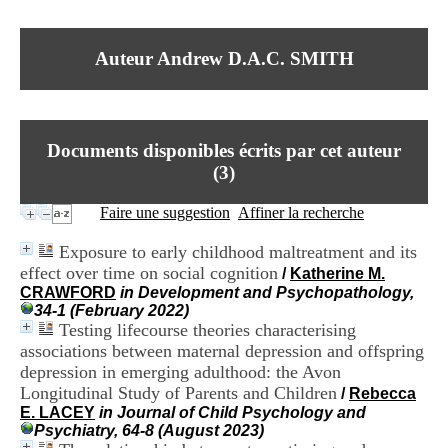
I
du CRA Rhône-Alpes
n
Centre Hospitalier le Vinatier
f
bât 211
Auteur Andrew D.A.C. SMITH
o
95, Bd Pinel
r
69678 Bron Cedex
m
Horaires
a
Lundi au Vendredi
t
9h00-12h00 13h30-16h00
Documents disponibles écrits par cet auteur
i
Contact
o
(
3
)
Tél:
+33(0)4 37 91 54 65
n
Fax:
+33(0)4 37 91 54 37
e
Faire une suggestion
Affiner la recherche
Mail
t
d
Exposure to early childhood maltreatment and its
e
effect over time on social cognition
/
Katherine M.
D
CRAWFORD
in Development and Psychopathology,
o
34-1 (February 2022)
c
Testing lifecourse theories characterising
u
m
associations between maternal depression and offspring
e
depression in emerging adulthood: the Avon
n
Longitudinal Study of Parents and Children
/
Rebecca
t
E. LACEY
in Journal of Child Psychology and
a
Psychiatry, 64-8 (August 2023)
t