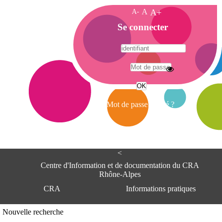
A-
A
A+
A
Se connecter
c
c
u
e
A
i
d
l
r
Mot de passe oublié ?
e
s
s
e
<
C
e
Centre d'Information et de documentation du CRA
n
Rhône-Alpes
t
CRA
Informations pratiques
r
e
d
Adresse
Nouvelle recherche
'
Centre d'information et de documentat