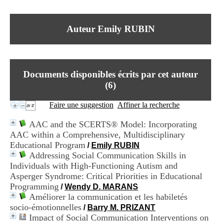
I
du CRA Rhône-Alpes
n
Centre Hospitalier le Vinatier
f
bât 211
Auteur Emily RUBIN
o
95, Bd Pinel
r
69678 Bron Cedex
m
Horaires
a
Lundi au Vendredi
t
9h00-12h00 13h30-16h00
Documents disponibles écrits par cet auteur
i
Contact
o
(
6
)
Tél:
+33(0)4 37 91 54 65
n
Fax:
+33(0)4 37 91 54 37
e
Faire une suggestion
Affiner la recherche
Mail
t
d
AAC and the SCERTS® Model: Incorporating
e
AAC within a Comprehensive, Multidisciplinary
D
Educational Program
o
/
Emily RUBIN
c
Addressing Social Communication Skills in
u
Individuals with High-Functioning Autism and
m
Asperger Syndrome: Critical Priorities in Educational
e
Programming
/
Wendy D. MARANS
n
Améliorer la communication et les habiletés
t
socio-émotionnelles
a
/
Barry M. PRIZANT
t
Impact of Social Communication Interventions on