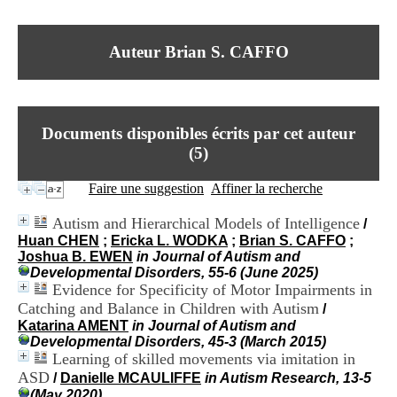
I
du CRA Rhône-Alpes
n
Centre Hospitalier le Vinatier
f
bât 211
Auteur Brian S. CAFFO
o
95, Bd Pinel
r
69678 Bron Cedex
m
Horaires
a
Lundi au Vendredi
t
9h00-12h00 13h30-16h00
Documents disponibles écrits par cet auteur
i
Contact
o
(
5
)
Tél:
+33(0)4 37 91 54 65
n
Fax:
+33(0)4 37 91 54 37
e
Faire une suggestion
Affiner la recherche
Mail
t
d
Autism and Hierarchical Models of Intelligence
/
e
Huan CHEN
;
Ericka L. WODKA
;
Brian S. CAFFO
;
D
Joshua B. EWEN
in Journal of Autism and
o
Developmental Disorders, 55-6 (June 2025)
c
Evidence for Specificity of Motor Impairments in
u
Catching and Balance in Children with Autism
m
/
e
Katarina AMENT
in Journal of Autism and
n
Developmental Disorders, 45-3 (March 2015)
t
Learning of skilled movements via imitation in
a
ASD
/
Danielle MCAULIFFE
in Autism Research, 13-5
t
(May 2020)