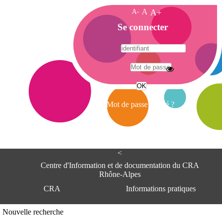
A-
A
A+
A
Se connecter
c
c
u
e
A
i
d
l
r
Mot de passe oublié ?
e
s
s
e
<
C
e
Centre d'Information et de documentation du CRA
n
Rhône-Alpes
t
CRA
Informations pratiques
r
e
d
Adresse
Nouvelle recherche
'
Centre d'information et de documentat