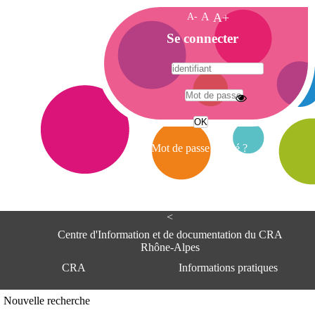
A-
A
A+
A
Se connecter
c
c
u
e
A
i
d
l
r
Mot de passe oublié ?
e
s
s
e
<
C
e
Centre d'Information et de documentation du CRA
n
Rhône-Alpes
t
CRA
Informations pratiques
r
e
d
Adresse
Nouvelle recherche
'
Centre d'information et de documentat