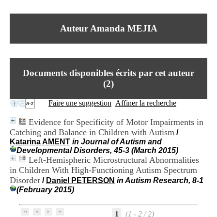
I
du CRA Rhône-Alpes
n
Centre Hospitalier le Vinatier
f
bât 211
Auteur Amanda MEJIA
o
95, Bd Pinel
r
69678 Bron Cedex
m
Horaires
a
Lundi au Vendredi
t
9h00-12h00 13h30-16h00
Documents disponibles écrits par cet auteur
i
Contact
o
(
2
)
Tél:
+33(0)4 37 91 54 65
n
Fax:
+33(0)4 37 91 54 37
e
Faire une suggestion
Affiner la recherche
Mail
t
d
Evidence for Specificity of Motor Impairments in
e
Catching and Balance in Children with Autism
/
D
Katarina AMENT
in Journal of Autism and
o
Developmental Disorders, 45-3 (March 2015)
c
Left-Hemispheric Microstructural Abnormalities
u
m
in Children With High-Functioning Autism Spectrum
e
Disorder
/
Daniel PETERSON
in Autism Research, 8-1
n
(February 2015)
t
a
t
1
(1 - 2 / 2)