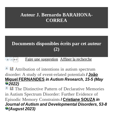
I
du CRA Rhône-Alpes
n
Centre Hospitalier le Vinatier
f
bât 211
Auteur J. Bernardo BARAHONA-
o
95, Bd Pinel
r
CORREA
69678 Bron Cedex
m
Horaires
a
Lundi au Vendredi
t
9h00-12h00 13h30-16h00
i
Contact
o
Documents disponibles écrits par cet auteur
Tél:
+33(0)4 37 91 54 65
n
Fax:
+33(0)4 37 91 54 37
(
2
)
e
Mail
t
Faire une suggestion
Affiner la recherche
d
e
Attribution of intentions in autism spectrum
D
disorder: A study of event-related potentials
o
/
João
c
Miguel FERNANDES
in Autism Research, 15-5 (May
u
2022)
m
The Distinctive Pattern of Declarative Memories
e
in Autism Spectrum Disorder: Further Evidence of
n
Episodic Memory Constraints
/
Cristiane SOUZA
in
t
Journal of Autism and Developmental Disorders, 53-8
a
(August 2023)
t