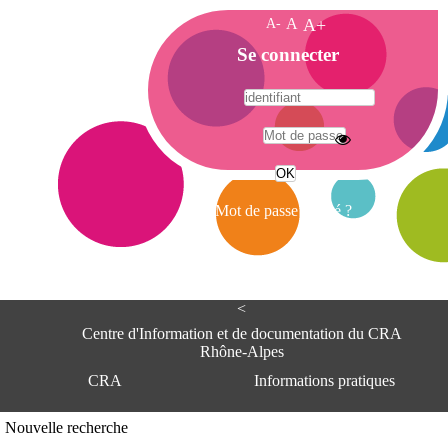
A-
A
A+
A
Se connecter
c
c
u
e
A
i
d
l
r
Mot de passe oublié ?
e
s
s
e
<
C
e
Centre d'Information et de documentation du CRA
n
Rhône-Alpes
t
CRA
Informations pratiques
r
e
d
Adresse
Nouvelle recherche
'
Centre d'information et de documentat