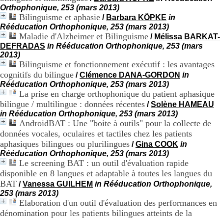
H
Orthophonique, 253 (mars 2013)
o
Bilinguisme et aphasie
/
Barbara KÖPKE
in
s
Rééducation Orthophonique, 253 (mars 2013)
p
Maladie d'Alzheimer et Bilinguisme
/
Mélissa BARKAT-
i
DEFRADAS
in Rééducation Orthophonique, 253 (mars
t
2013)
a
Bilinguisme et fonctionnement exécutif : les avantages
l
cognitifs du bilingue
/
Clémence DANA-GORDON
in
i
Rééducation Orthophonique, 253 (mars 2013)
e
La prise en charge orthophonique du patient aphasique
r
l
bilingue / multilingue : données récentes
/
Solène HAMEAU
e
in Rééducation Orthophonique, 253 (mars 2013)
V
AndroidBAT : Une "boite à outils" pour la collecte de
i
données vocales, oculaires et tactiles chez les patients
n
aphasiques bilingues ou plurilingues
/
Gina COOK
in
a
Rééducation Orthophonique, 253 (mars 2013)
t
Le screening BAT : un outil d'évaluation rapide
i
disponible en 8 langues et adaptable à toutes les langues du
e
r
BAT
/
Vanessa GUILHEM
in Rééducation Orthophonique,
,
253 (mars 2013)
b
Elaboration d'un outil d'évaluation des performances en
â
dénomination pour les patients bilingues atteints de la
t