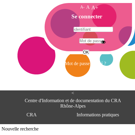
A-
A
A+
A
Se connecter
c
c
u
e
A
i
d
l
r
Mot de passe oublié ?
e
s
s
e
<
C
e
Centre d'Information et de documentation du CRA
n
Rhône-Alpes
t
CRA
Informations pratiques
r
e
d
Adresse
Nouvelle recherche
'
Centre d'information et de documentat