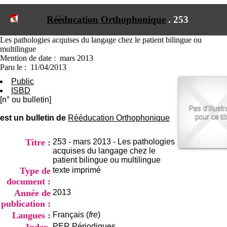
I
du CRA Rhône-Alpes
n
Centre Hospitalier le Vinatier
Rééducation Orthophonique
.
253
f
bât 211
o
95, Bd Pinel
r
Les pathologies acquises du langage chez le patient bilingue ou
69678 Bron Cedex
m
multilingue
Horaires
a
Mention de date : mars 2013
Lundi au Vendredi
t
Paru le : 11/04/2013
9h00-12h00 13h30-16h00
i
Contact
Public
o
Tél:
+33(0)4 37 91 54 65
ISBD
n
Fax:
+33(0)4 37 91 54 37
[n° ou bulletin]
e
Mail
t
est un bulletin de
Rééducation Orthophonique
d
e
D
Titre :
253 - mars 2013 - Les pathologies
o
acquises du langage chez le
c
patient bilingue ou multilingue
u
Type de
texte imprimé
m
document :
e
Année de
2013
n
publication :
t
a
Langues :
Français (
fre
)
t
PER
Périodiques