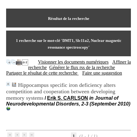
I
du CRA Rhône-Alpes
n
Centre Hospitalier le Vinatier
f
bât 211
o
Résultat de la recherche
95, Bd Pinel
r
69678 Bron Cedex
m
Horaires
a
Lundi au Vendredi
t
1
recherche sur le mot-clé
'DMT1, Slc11a2, Nuclear magnetic
9h00-12h00 13h30-16h00
i
Contact
resonance spectroscopy'
o
Tél:
+33(0)4 37 91 54 65
n
Fax:
+33(0)4 37 91 54 37
Visionner les documents numériques
Affiner la
e
Mail
recherche
Générer le flux rss de la recherche
t
Partager le résultat de cette recherche
Faire une suggestion
d
e
D
Hippocampus specific iron deficiency alters
o
competition and cooperation between developing
c
memory systems
/
Erik S. CARLSON
in Journal of
u
Neurodevelopmental Disorders, 2-3 (September 2010)
m
e
n
t
a
t
1
(1 - 1 / 1)