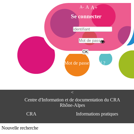
A-
A
A+
A
Se connecter
c
c
u
e
A
i
d
l
r
Mot de passe oublié ?
e
s
s
e
<
C
e
Centre d'Information et de documentation du CRA
n
Rhône-Alpes
t
CRA
Informations pratiques
r
e
d
Adresse
Nouvelle recherche
'
Centre d'information et de documentat