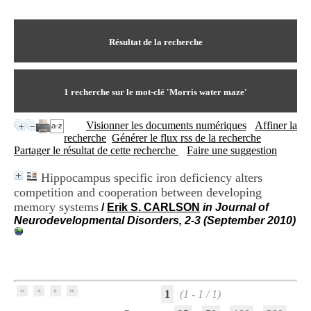
I
du CRA Rhône-Alpes
n
Centre Hospitalier le Vinatier
f
bât 211
o
Résultat de la recherche
95, Bd Pinel
r
69678 Bron Cedex
m
Horaires
a
Lundi au Vendredi
t
1
recherche sur le mot-clé
'Morris water maze'
9h00-12h00 13h30-16h00
i
Contact
o
Tél:
+33(0)4 37 91 54 65
Visionner les documents numériques
Affiner la
n
Fax:
+33(0)4 37 91 54 37
recherche
Générer le flux rss de la recherche
e
Mail
Partager le résultat de cette recherche
Faire une suggestion
t
d
Hippocampus specific iron deficiency alters
e
competition and cooperation between developing
D
o
memory systems
/
Erik S. CARLSON
in Journal of
c
Neurodevelopmental Disorders, 2-3 (September 2010)
u
m
e
n
t
a
1
(1 - 1 / 1)
t