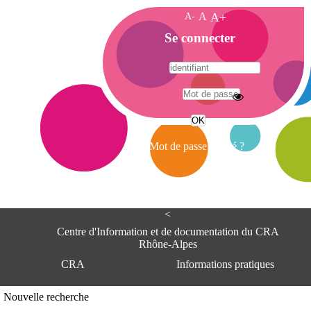
A-
A
A+
A
Se connecter
c
c
u
e
A
i
d
l
r
Mot de passe oublié ?
e
s
s
e
<
C
e
Centre d'Information et de documentation du CRA
n
Rhône-Alpes
t
CRA
Informations pratiques
r
e
d
Adresse
Nouvelle recherche
'
Centre d'information et de documentat